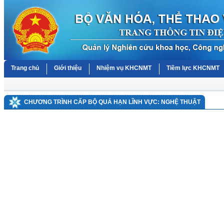
Trang chủ
Giới thiệu
Nhiệm vụ KHCNMT
Tiềm lực KHCNMT
CHƯƠNG TRÌNH CẤP BỘ QUÁ HẠN LĨNH VỰC: NGHỆ THUẬT