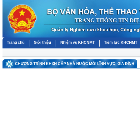
Trang chủ
Giới thiệu
Nhiệm vụ KHCNMT
Tiềm lực KHCNMT
CHƯƠNG TRÌNH KHXH CẤP NHÀ NƯỚC MỚI LĨNH VỰC: GIA ĐÌNH