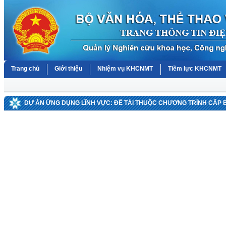
Trang chủ
Giới thiệu
Nhiệm vụ KHCNMT
Tiềm lực KHCNMT
DỰ ÁN ỨNG DỤNG LĨNH VỰC: ĐỀ TÀI THUỘC CHƯƠNG TRÌNH CẤP 