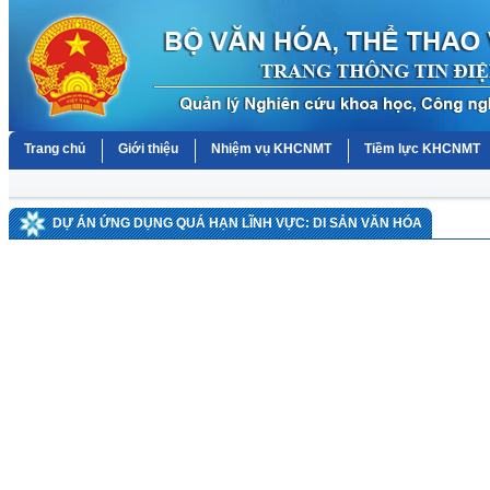
Trang chủ
Giới thiệu
Nhiệm vụ KHCNMT
Tiềm lực KHCNMT
DỰ ÁN ỨNG DỤNG QUÁ HẠN LĨNH VỰC: DI SẢN VĂN HÓA