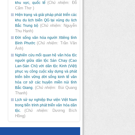
(
Chủ nhiệm:
Đỗ
khu vực, quốc tế
Cẩm Thơ
)
Hiện trạng và giải pháp phát triển các
khu du lịch biển QG tại vùng du lịch
(
Chủ nhiệm:
Nguyễn
Bắc Trung bộ
Thu Hạnh
)
Đời sống văn hóa người Xtiêng tỉnh
(
Chủ nhiệm:
Trần Văn
Bình Phước
Ánh
)
Nghiên cứu mối quan hệ văn hóa tộc
người giữa dân tộc Sán Chay (Cao
Lan-Sán Chí) với dân tộc Kinh (Việt)
phục vụ công cuộc xây dựng và phát
triển bền vững đời sống kinh tế văn
hóa cơ sở các huyện miền núi tỉnh
(
Chủ nhiệm:
Bùi Quang
Bắc Giang.
Thanh
)
Lịch sử sự nghiệp thư viện Việt Nam
trong tiến trình phát triển văn hóa dân
(
Chủ nhiệm:
Dương Bích
tộc.
Hồng
)