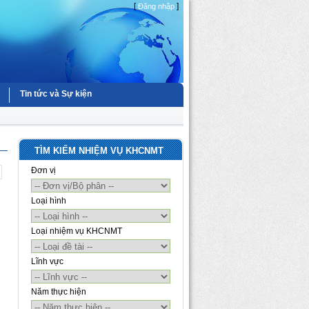
[
]
Đăng nhập
Tin tức và Sự kiện
TÌM KIẾM NHIỆM VỤ KHCNMT
Đơn vị
Loại hình
Loại nhiệm vụ KHCNMT
Lĩnh vực
Năm thực hiện