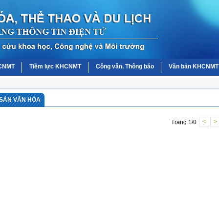
HCNMT
Tiềm lực KHCNMT
Công văn, Thông báo
Văn bản KHCNMT
I SẢN VĂN HÓA
Trang 1/0
<
>