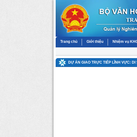
Trang chủ
Giới thiệu
Nhiệm vụ K
DỰ ÁN GIAO TRỰC TIẾP LĨNH VỰC: D