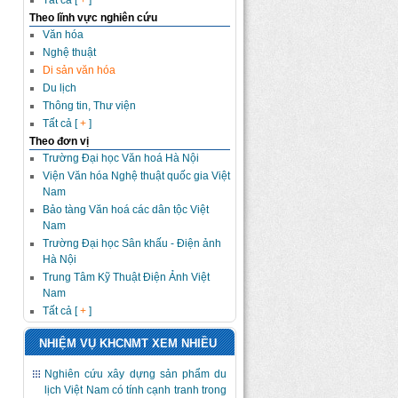
Tất cả [
+
]
Theo lĩnh vực nghiên cứu
Văn hóa
Nghệ thuật
Di sản văn hóa
Du lịch
Thông tin, Thư viện
Tất cả [
+
]
Theo đơn vị
Trường Đại học Văn hoá Hà Nội
Viện Văn hóa Nghệ thuật quốc gia Việt
Nam
Bảo tàng Văn hoá các dân tộc Việt
Nam
Trường Đại học Sân khấu - Điện ảnh
Hà Nội
Trung Tâm Kỹ Thuật Điện Ảnh Việt
Nam
Tất cả [
+
]
NHIỆM VỤ KHCNMT XEM NHIỀU
Nghiên cứu xây dựng sản phẩm du
lịch Việt Nam có tính cạnh tranh trong