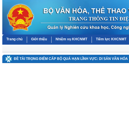
Trang chủ
Giới thiệu
Nhiệm vụ KHCNMT
Tiềm lực KHCNMT
ĐỀ TÀI TRỌNG ĐIỂM CẤP BỘ QUÁ HẠN LĨNH VỰC: DI SẢN VĂN HÓA