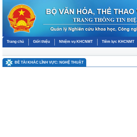
Trang chủ
Giới thiệu
Nhiệm vụ KHCNMT
Tiềm lực KHCNMT
ĐỀ TÀI KHÁC LĨNH VỰC: NGHỆ THUẬT