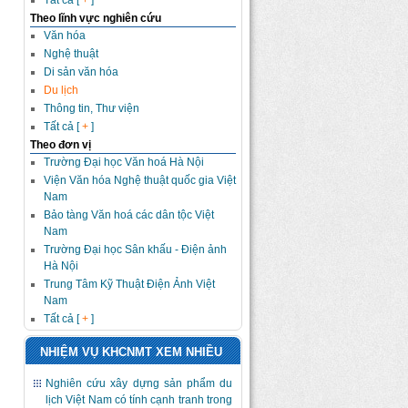
Tất cả [
+
]
Theo lĩnh vực nghiên cứu
Văn hóa
Nghệ thuật
Di sản văn hóa
Du lịch
Thông tin, Thư viện
Tất cả [
+
]
Theo đơn vị
Trường Đại học Văn hoá Hà Nội
Viện Văn hóa Nghệ thuật quốc gia Việt
Nam
Bảo tàng Văn hoá các dân tộc Việt
Nam
Trường Đại học Sân khấu - Điện ảnh
Hà Nội
Trung Tâm Kỹ Thuật Điện Ảnh Việt
Nam
Tất cả [
+
]
NHIỆM VỤ KHCNMT XEM NHIỀU
Nghiên cứu xây dựng sản phẩm du
lịch Việt Nam có tính cạnh tranh trong