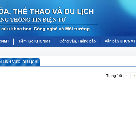
HCNMT
Tiềm lực KHCNMT
Công văn, Thông báo
Văn bản KHCNMT
 LĨNH VỰC: DU LỊCH
Trang 1/0
<
>