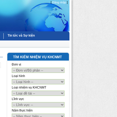
[
]
Đăng nhập
Tin tức và Sự kiện
TÌM KIẾM NHIỆM VỤ KHCNMT
Đơn vị
Loại hình
Loại nhiệm vụ KHCNMT
Lĩnh vực
Năm thực hiện