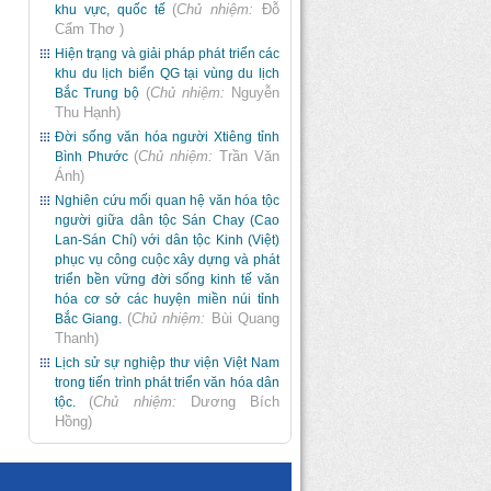
(
Chủ nhiệm:
Đỗ
khu vực, quốc tế
Cẩm Thơ
)
Hiện trạng và giải pháp phát triển các
khu du lịch biển QG tại vùng du lịch
(
Chủ nhiệm:
Nguyễn
Bắc Trung bộ
Thu Hạnh
)
Đời sống văn hóa người Xtiêng tỉnh
(
Chủ nhiệm:
Trần Văn
Bình Phước
Ánh
)
Nghiên cứu mối quan hệ văn hóa tộc
người giữa dân tộc Sán Chay (Cao
Lan-Sán Chí) với dân tộc Kinh (Việt)
phục vụ công cuộc xây dựng và phát
triển bền vững đời sống kinh tế văn
hóa cơ sở các huyện miền núi tỉnh
(
Chủ nhiệm:
Bùi Quang
Bắc Giang.
Thanh
)
Lịch sử sự nghiệp thư viện Việt Nam
trong tiến trình phát triển văn hóa dân
(
Chủ nhiệm:
Dương Bích
tộc.
Hồng
)