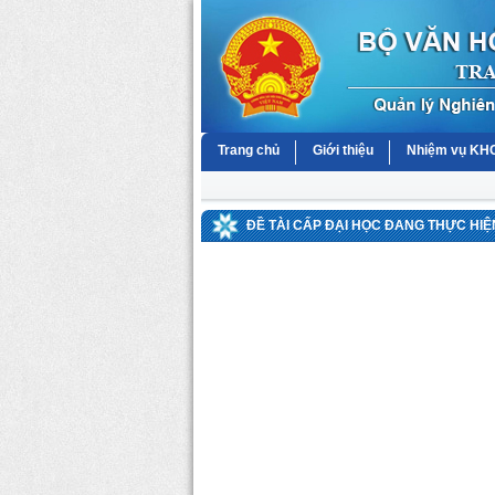
Trang chủ
Giới thiệu
Nhiệm vụ K
ĐỀ TÀI CẤP ĐẠI HỌC ĐANG THỰC HIỆN