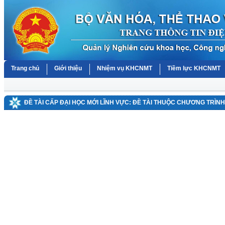
Trang chủ
Giới thiệu
Nhiệm vụ KHCNMT
Tiềm lực KHCNMT
ĐỀ TÀI CẤP ĐẠI HỌC MỚI LĨNH VỰC: ĐỀ TÀI THUỘC CHƯƠNG TRÌN