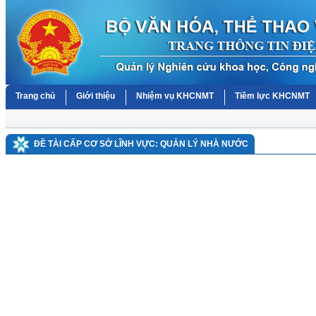
Trang chủ
Giới thiệu
Nhiệm vụ KHCNMT
Tiềm lực KHCNMT
ĐỀ TÀI CẤP CƠ SỞ LĨNH VỰC: QUẢN LÝ NHÀ NƯỚC