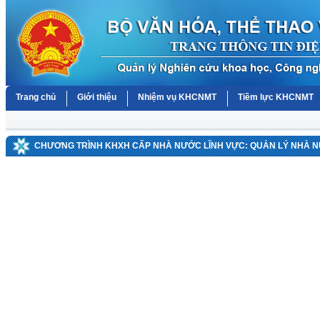
Trang chủ
Giới thiệu
Nhiệm vụ KHCNMT
Tiềm lực KHCNMT
CHƯƠNG TRÌNH KHXH CẤP NHÀ NƯỚC LĨNH VỰC: QUẢN LÝ NHÀ 