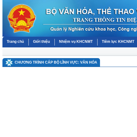
Trang chủ
Giới thiệu
Nhiệm vụ KHCNMT
Tiềm lực KHCNMT
CHƯƠNG TRÌNH CẤP BỘ LĨNH VỰC: VĂN HÓA