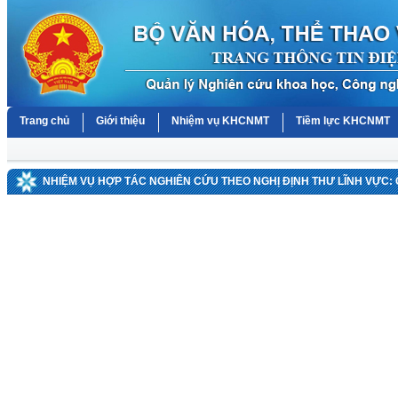
Trang chủ
Giới thiệu
Nhiệm vụ KHCNMT
Tiềm lực KHCNMT
NHIỆM VỤ HỢP TÁC NGHIÊN CỨU THEO NGHỊ ĐỊNH THƯ LĨNH VỰC: