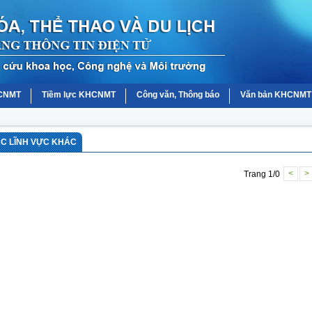
HCNMT
Tiềm lực KHCNMT
Công văn, Thông báo
Văn bản KHCNMT
ÁC LĨNH VỰC KHÁC
Trang 1/0
<
>