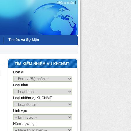
[
]
Đăng nhập
Tin tức và Sự kiện
TÌM KIẾM NHIỆM VỤ KHCNMT
Đơn vị
Loại hình
Loại nhiệm vụ KHCNMT
Lĩnh vực
Năm thực hiện