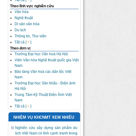
Tất cả [
+
]
Theo lĩnh vực nghiên cứu
Văn hóa
Nghệ thuật
Di sản văn hóa
Du lịch
Thông tin, Thư viện
Tất cả [
+
]
Theo đơn vị
Trường Đại học Văn hoá Hà Nội
Viện Văn hóa Nghệ thuật quốc gia Việt
Nam
Bảo tàng Văn hoá các dân tộc Việt
Nam
Trường Đại học Sân khấu - Điện ảnh
Hà Nội
Trung Tâm Kỹ Thuật Điện Ảnh Việt
Nam
Tất cả [
+
]
NHIỆM VỤ KHCNMT XEM NHIỀU
Nghiên cứu xây dựng sản phẩm du
lịch Việt Nam có tính cạnh tranh trong