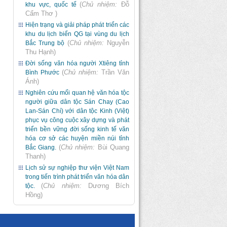
(
Chủ nhiệm:
Đỗ
khu vực, quốc tế
Cẩm Thơ
)
Hiện trạng và giải pháp phát triển các
khu du lịch biển QG tại vùng du lịch
(
Chủ nhiệm:
Nguyễn
Bắc Trung bộ
Thu Hạnh
)
Đời sống văn hóa người Xtiêng tỉnh
(
Chủ nhiệm:
Trần Văn
Bình Phước
Ánh
)
Nghiên cứu mối quan hệ văn hóa tộc
người giữa dân tộc Sán Chay (Cao
Lan-Sán Chí) với dân tộc Kinh (Việt)
phục vụ công cuộc xây dựng và phát
triển bền vững đời sống kinh tế văn
hóa cơ sở các huyện miền núi tỉnh
(
Chủ nhiệm:
Bùi Quang
Bắc Giang.
Thanh
)
Lịch sử sự nghiệp thư viện Việt Nam
trong tiến trình phát triển văn hóa dân
(
Chủ nhiệm:
Dương Bích
tộc.
Hồng
)