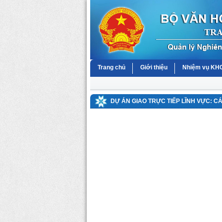
Trang chủ
Giới thiệu
Nhiệm vụ K
DỰ ÁN GIAO TRỰC TIẾP LĨNH VỰC: C