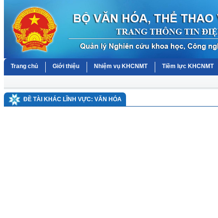
Trang chủ
Giới thiệu
Nhiệm vụ KHCNMT
Tiềm lực KHCNMT
ĐỀ TÀI KHÁC LĨNH VỰC: VĂN HÓA