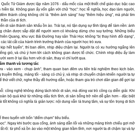
; Quốc Tử Giám được lập năm 1076 - dấu mốc của một thiết chế giáo dục bậc cao
h hiền tài. Không gian ấy vốn gắn với chữ “học”: học lễ nghĩa, học đạo làm người,
 đêm thành công không chỉ là “thêm ánh sáng” hay “thêm hiệu ứng”, mà phải tìm
hần của di tích.
n di sản thành sân khấu ồn ào. Trái lại, nó tận dụng sự tĩnh lặng để làm nền: ánh
ừng chân được sắp đặt để người xem có khoảng dừng cho suy tưởng. Những biểu
iên Quang, khu vực Bái Đường hay sân Thái Học không “bị thay hình đổi dạng”,
các lát cắt của hành trình trưởng thành của người học trò xưa.
ịp hết tuyến”, thì ban đêm, nhịp điệu chậm lại. Người ta có xu hướng ngẩng lên
 tiếng gió, và chú ý hơn tới cách không gian được tổ chức. Chính nhịp điệu ấy làm
ười xem ở lại lâu hơn với di sản, thay vì chỉ lướt qua.
 âm thanh và tương tác
a - vào xem - chụp ảnh”, tham quan ban đêm ưu tiên trải nghiệm theo kịch bản.
 truyền thống, mảng tối - sáng có chủ ý, và nhịp di chuyển chậm khiến người ta tự
 thử viết chữ, nghe thầy đồ hướng dẫn, hoặc tham gia trò chơi dân gian để gợi lại
ỗ: công nghệ không đứng tách khỏi di sản, mà đóng vai trò công cụ diễn giải. Khi
oàn bộ quá khứ từ những dấu tích tĩnh, di sản bỗng trở nên dễ gần hơn - đặc biệt
 tốt không có nghĩa là giản lược: nội dung vẫn là trung tâm, và sự tôn trọng di tích
ế theo tuyến với bốn “điểm chạm” tiêu biểu.
học”. Ngay khi bước qua cổng, ánh sáng dẫn lối và những mảng trình chiếu gợi mở
t rõ: từ phố xá ồn ào vào một không gian trầm tĩnh, nơi người ta đi chậm lại và tự