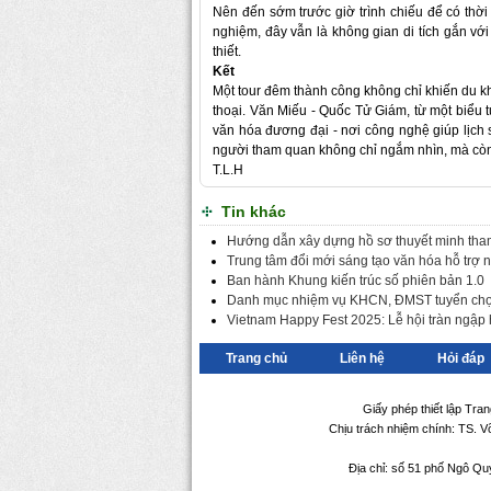
Nên đến sớm trước giờ trình chiếu để có thời 
nghiệm, đây vẫn là không gian di tích gắn với 
thiết.
Kết
Một tour đêm thành công không chỉ khiến du kh
thoại. Văn Miếu - Quốc Tử Giám, từ một biểu 
văn hóa đương đại - nơi công nghệ giúp lịch s
người tham quan không chỉ ngắm nhìn, mà còn
T.L.H
Tin khác
Hướng dẫn xây dựng hồ sơ thuyết minh th
Trung tâm đổi mới sáng tạo văn hóa hỗ trợ n
Ban hành Khung kiến trúc số phiên bản 1.0
Danh mục nhiệm vụ KHCN, ĐMST tuyển chọn,
Vietnam Happy Fest 2025: Lễ hội tràn ngập
Trang chủ
Liên hệ
Hỏi đáp
Giấy phép thiết lập Tra
Chịu trách nhiệm chính: TS. 
Địa chỉ: số 51 phố Ngô Qu