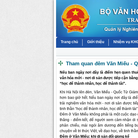
Trang chủ
Giới thiệu
Nhiệm vụ K
Tham quan đêm Văn Miếu - Qu
Nếu ban ngày nơi đây là điểm hẹn quen thuộ
văn hóa mới - nơi di sản được tiếp cận bằng
“học để thành nhân, học để thành tài”.
Khi Hà Nội lên đèn, Văn Miếu - Quốc Tử Giám b
hơn bao giờ hết. Nếu ban ngày nơi đây là điể
trải nghiệm văn hóa mới - nơi di sản được t
tinh thần “học để thành nhân, học để thành tài”
Đêm ở Văn Miếu không phải là một cuộc dạo ch
thăng - điểm kết, để người xem cảm nhận di
phản chiếu, mái ngói âm dương đến tiếng bướ
chuyện về tri thức Việt, về đạo học, về tinh thầ
Đêm ở Văn Miếu: khi di sản đổi giọng kể