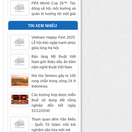
động xã hội, môi trường và
quản trị hướng tới một giải
đấu bền vững
Hướng dẫn xây dựng hồ
TIN XEM NHIỀU
sơ thuyết minh tham gia
tuyển chọn nhiệm vụ
Vietnam Happy Fest 2025:
KHCN, ĐMST cấp Bộ năm
Lễ hội tràn ngập hạnh phúc
2027 - 2028
giữa lòng Hà Nội
Trung tâm đổi mới sáng tạo
Bảo tàng Mỹ thuật Việt
văn hóa hỗ trợ nghiên cứu,
Nam giới thiệu dấu ấn trăm
phát triển sản phẩm, dịch
năm nghệ thuật Việt Nam
vụ văn hóa số
Núi lửa Semeru gây ra 100
Quy định về một số công
rung chấn trong vòng 24 ở
nghệ số ưu tiên phát triển
Indonesia
trong lĩnh vực văn hóa
Các trường hợp được miễn
thuế sử dụng đất nông
nghiệp đến hết ngày
31/12/2030
Tham quan đêm Văn Miếu
- Quốc Tử Giám: một trải
nghiệm văn hóa mới mẻ