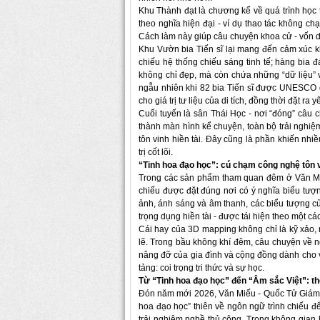
Khu Thành đạt là chương kể về quá trình học 
theo nghĩa hiện đại - ví dụ thao tác không chạ
Cách làm này giúp câu chuyện khoa cử - vốn dễ 
Khu Vườn bia Tiến sĩ lại mang đến cảm xúc k
chiếu hệ thống chiếu sáng tinh tế; hàng bia đ
không chỉ đẹp, mà còn chứa những “dữ liệu” về
ngẫu nhiên khi 82 bia Tiến sĩ được UNESCO 
cho giá trị tư liệu của di tích, đồng thời đặt 
Cuối tuyến là sân Thái Học - nơi “đóng” câu c
thành màn hình kể chuyện, toàn bộ trải nghiệ
tôn vinh hiền tài. Đây cũng là phần khiến nhiề
trị cốt lõi.
“Tinh hoa đạo học”: cú chạm công nghệ tôn v
Trong các sản phẩm tham quan đêm ở Văn Mi
chiếu được đặt đúng nơi có ý nghĩa biểu tượn
ảnh, ánh sáng và âm thanh, các biểu tượng của
trọng dụng hiền tài - được tái hiện theo một c
Cái hay của 3D mapping không chỉ là kỹ xảo, 
lẽ. Trong bầu không khí đêm, câu chuyện về n
nâng đỡ của gia đình và cộng đồng dành cho việ
tảng: coi trọng tri thức và sự học.
Từ “Tinh hoa đạo học” đến “Âm sắc Việt”: th
Đón năm mới 2026, Văn Miếu - Quốc Tử Giám s
hoa đạo học” thiên về ngôn ngữ trình chiếu đ
trải nghiệm nghề thủ công. Trong không gian 