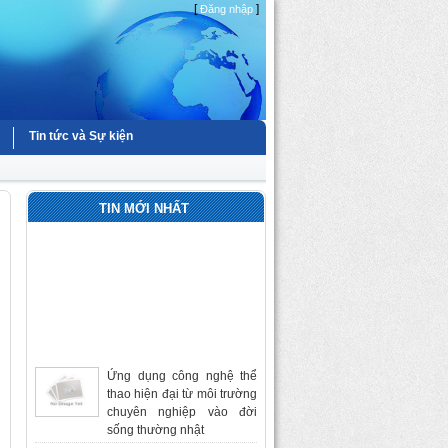
[
]
Đăng nhập
Tin tức và Sự kiện
TIN MỚI NHẤT
Ứng dụng công nghệ thể
thao hiện đại từ môi trường
chuyên nghiệp vào đời
sống thường nhật
FIFA World Cup 26™: Tác