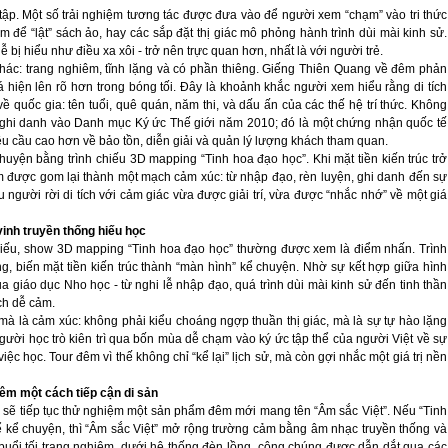
tập. Một số trải nghiệm tương tác được đưa vào để người xem “chạm” vào tri thức
m để “lật” sách ảo, hay các sắp đặt thị giác mô phỏng hành trình dùi mài kinh sử.
bị hiểu như điều xa xôi - trở nên trực quan hơn, nhất là với người trẻ.
hác: trang nghiêm, tĩnh lặng và có phần thiêng. Giếng Thiên Quang về đêm phản
á hiện lên rõ hơn trong bóng tối. Đây là khoảnh khắc người xem hiểu rằng di tích
 quốc gia: tên tuổi, quê quán, năm thi, và dấu ấn của các thế hệ trí thức. Không
ghi danh vào Danh mục Ký ức Thế giới năm 2010; đó là một chứng nhận quốc tế
ra yêu cầu cao hơn về bảo tồn, diễn giải và quản lý lượng khách tham quan.
huyện bằng trình chiếu 3D mapping “Tinh hoa đạo học”. Khi mặt tiền kiến trúc trở
m được gom lại thành một mạch cảm xúc: từ nhập đạo, rèn luyện, ghi danh đến sự
u người rời di tích với cảm giác vừa được giải trí, vừa được “nhắc nhớ” về một giá
inh truyền thống hiếu học
ếu, show 3D mapping “Tinh hoa đạo học” thường được xem là điểm nhấn. Trình
g, biến mặt tiền kiến trúc thành “màn hình” kể chuyện. Nhờ sự kết hợp giữa hình
 giáo dục Nho học - từ nghi lễ nhập đạo, quá trình dùi mài kinh sử đến tinh thần
ách dễ cảm.
mà là cảm xúc: không phải kiểu choáng ngợp thuần thị giác, mà là sự tự hào lặng
gười học trò kiên trì qua bốn mùa dễ chạm vào ký ức tập thể của người Việt về sự
c học. Tour đêm vì thế không chỉ “kể lại” lịch sử, mà còn gợi nhắc một giá trị nền
êm một cách tiếp cận di sản
ẽ tiếp tục thử nghiệm một sản phẩm đêm mới mang tên “Âm sắc Việt”. Nếu “Tinh
ể kể chuyện, thì “Âm sắc Việt” mở rộng trường cảm bằng âm nhạc truyền thống và
buổi tối trang nghiêm, dưới hệ thống đèn lồng, công chúng được dẫn dắt qua các