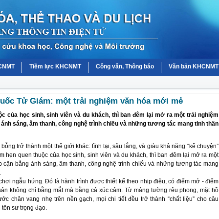
HCNMT
Tiềm lực KHCNMT
Công văn, Thông báo
Văn bản KHCNMT
ốc Tử Giám: một trải nghiệm văn hóa mới mẻ
c của học sinh, sinh viên và du khách, thì ban đêm lại mở ra một trải nghiệm
 ánh sáng, âm thanh, công nghệ trình chiếu và những tương tác mang tinh thần
ỗng trở thành một thế giới khác: tĩnh tại, sâu lắng, và giàu khả năng “kể chuyện”
m hẹn quen thuộc của học sinh, sinh viên và du khách, thì ban đêm lại mở ra một
iếp cận bằng ánh sáng, âm thanh, công nghệ trình chiếu và những tương tác mang
.
ơi ngẫu hứng. Đó là hành trình được thiết kế theo nhịp điệu, có điểm mở - điểm
 sản không chỉ bằng mắt mà bằng cả xúc cảm. Từ mảng tường rêu phong, mặt hồ
c chân vang nhẹ trên nền gạch, mọi chi tiết đều trở thành “chất liệu” cho câu
n tôn sư trọng đạo.