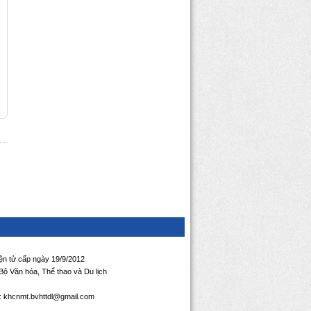
iện tử cấp ngày 19/9/2012
ộ Văn hóa, Thể thao và Du lịch
l: khcnmt.bvhttdl@gmail.com