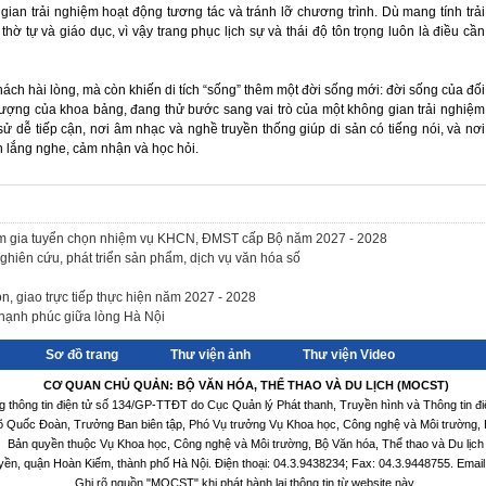
gian trải nghiệm hoạt động tương tác và tránh lỡ chương trình. Dù mang tính trải
thờ tự và giáo dục, vì vậy trang phục lịch sự và thái độ tôn trọng luôn là điều cần
ách hài lòng, mà còn khiến di tích “sống” thêm một đời sống mới: đời sống của đối
tượng của khoa bảng, đang thử bước sang vai trò của một không gian trải nghiệm
ử dễ tiếp cận, nơi âm nhạc và nghề truyền thống giúp di sản có tiếng nói, và nơi
 lắng nghe, cảm nhận và học hỏi.
am gia tuyển chọn nhiệm vụ KHCN, ĐMST cấp Bộ năm 2027 - 2028
ghiên cứu, phát triển sản phẩm, dịch vụ văn hóa số
 giao trực tiếp thực hiện năm 2027 - 2028
 hạnh phúc giữa lòng Hà Nội
Sơ đồ trang
Thư viện ảnh
Thư viện Video
CƠ QUAN CHỦ QUẢN: BỘ VĂN HÓA, THỂ THAO VÀ DU LỊCH (MOCST)
ng thông tin điện tử số 134/GP-TTĐT do Cục Quản lý Phát thanh, Truyền hình và Thông tin đ
Võ Quốc Đoàn, Trưởng Ban biên tập, Phó Vụ trưởng Vụ Khoa học, Công nghệ và Môi trường, B
Bản quyền thuộc Vụ Khoa học, Công nghệ và Môi trường, Bộ Văn hóa, Thể thao và Du lịch
yền, quận Hoàn Kiếm, thành phố Hà Nội. Điện thoại: 04.3.9438234; Fax: 04.3.9448755. Emai
Ghi rõ nguồn "MOCST" khi phát hành lại thông tin từ website này.