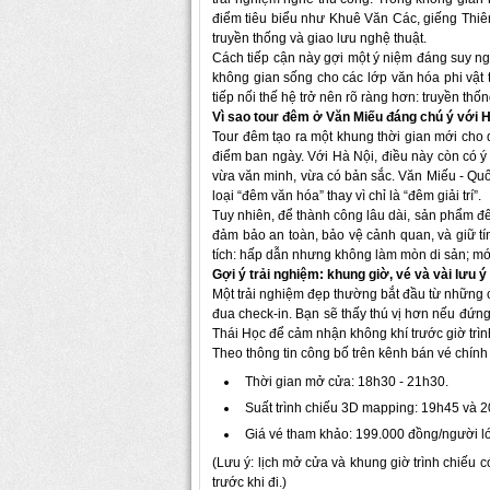
điểm tiêu biểu như Khuê Văn Các, giếng Thiê
truyền thống và giao lưu nghệ thuật.
Cách tiếp cận này gợi một ý niệm đáng suy ngẫm
không gian sống cho các lớp văn hóa phi vật t
tiếp nối thế hệ trở nên rõ ràng hơn: truyền th
Vì sao tour đêm ở Văn Miếu đáng chú ý với 
Tour đêm tạo ra một khung thời gian mới cho 
điểm ban ngày. Với Hà Nội, điều này còn có ý
vừa văn minh, vừa có bản sắc. Văn Miếu - Quốc 
loại “đêm văn hóa” thay vì chỉ là “đêm giải trí”.
Tuy nhiên, để thành công lâu dài, sản phẩm đêm
đảm bảo an toàn, bảo vệ cảnh quan, và giữ tín
tích: hấp dẫn nhưng không làm mòn di sản; m
Gợi ý trải nghiệm: khung giờ, vé và vài lưu ý
Một trải nghiệm đẹp thường bắt đầu từ những 
đua check-in. Bạn sẽ thấy thú vị hơn nếu đứn
Thái Học để cảm nhận không khí trước giờ trìn
Theo thông tin công bố trên kênh bán vé chính
Thời gian mở cửa: 18h30 - 21h30.
Suất trình chiếu 3D mapping: 19h45 và 
Giá vé tham khảo: 199.000 đồng/người lớ
(Lưu ý: lịch mở cửa và khung giờ trình chiếu c
trước khi đi.)