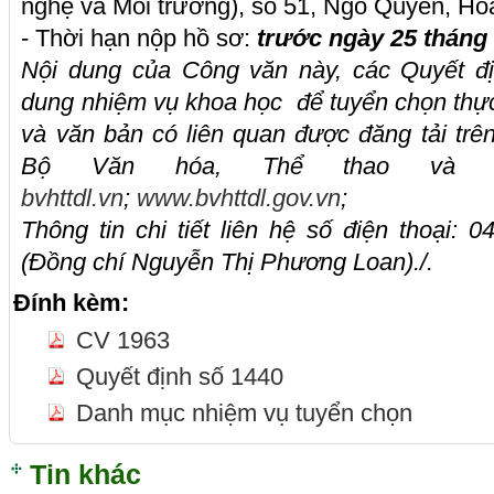
nghệ và Môi trường), số 51, Ngô Quyền, Ho
- Thời hạn nộp hồ sơ:
trước ngày 25 tháng
Nội dung của Công văn này, các Quyết đị
dung nhiệm vụ khoa học để tuyển chọn thự
và văn bản có liên quan được đăng tải trên
Bộ Văn hóa, Thể thao và 
bvhttdl.vn
;
www.bvhttdl.gov.vn
;
Thông tin chi tiết liên hệ số điện thoại:
(Đồng chí Nguyễn Thị Phương Loan)./.
Đính kèm:
CV 1963
Quyết định số 1440
Danh mục nhiệm vụ tuyển chọn
Tin khác