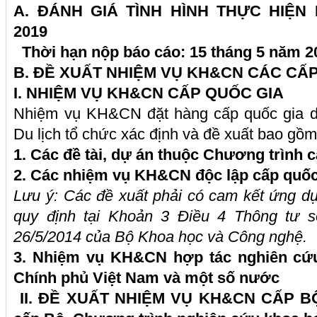
A. ĐÁNH GIÁ TÌNH HÌNH THỰC HIỆ
2019
Thời hạn nộp báo cáo: 15 tháng 5 năm 2
B. ĐỀ XUẤT NHIỆM VỤ
KH&CN
CÁC CẤP
I. NHIỆM VỤ KH&CN CẤP QUỐC GIA
Nhiệm vụ KH&CN đặt hàng cấp quốc gia d
Du lịch tổ chức xác định và đề xuất bao gồm
1.
Các đề tài, dự án thuộc Chương trình 
2. Các nhiệm vụ
KH&CN
độc lập cấp quốc
Lưu ý: Các đề xuất phải có cam kết ứng d
quy định tại Khoản 3 Điều 4 Thông tư 
26/5/2014 của Bộ Khoa học và Công nghệ.
3. Nhiệm vụ
KH&CN
hợp tác nghiên cứ
Chính phủ Việt Nam và một số nước
II. ĐỀ XUẤT NHIỆM VỤ KH&CN
CẤP BỘ