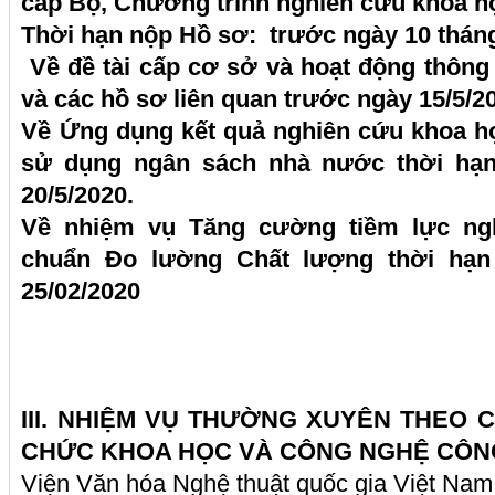
cấp Bộ, Chương trình nghiên cứu khoa h
Thời hạn nộp Hồ sơ: trước ngày 10 thán
Về đề tài cấp cơ sở và h
oạt động thông
và các hồ sơ liên quan trước
ngày 15/5/2
Về Ứng dụng kết quả nghiên cứu khoa h
sử dụng ngân sách nhà nước t
hời hạ
20/5/2020.
Về nhiệm vụ Tăng cường tiềm lực ng
chuẩn Đo lường Chất lượng
t
hời hạn
25/02/2020
III. NHIỆM VỤ THƯỜNG XUYÊN THEO
CHỨC KHOA HỌC VÀ CÔNG NGHỆ CÔN
Viện Văn hóa Nghệ thuật quốc gia Việt Nam