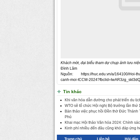
Khách mời, đại biểu tham dự chụp ảnh lưu niệm
Đình Lâm
Nguồn: https://huc.edu.vn/a/164100/Hoi-thao
canh-moi-ICCM-2024?fbclid=IwAR3zg_skI
Tin khác
Khi văn hóa dẫn đường cho phát triển du lị
WTO sẽ tổ chức Hội nghị Bộ trưởng lần thứ
Bàn thảo việc phục hồi Đền thờ Đức Thánh T
Phủ
Khai mạc Hội thảo Văn hóa 2024: Chính sách
Kinh phí nhiều đến đâu cũng khó đáp ứng h
Trang chủ
Liên hệ
Hỏi đáp