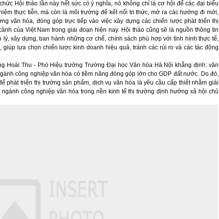
ức Hội thảo lần này hết sức có ý nghĩa, nó không chỉ là cơ hội để các đại biểu
iệm thực tiễn, mà còn là môi trường để kết nối tri thức, mở ra các hướng đi mới,
ường văn hóa, đóng góp trực tiếp vào việc xây dựng các chiến lược phát triển thị
cảnh của Việt Nam trong giai đoạn hiện nay. Hội thảo cũng sẽ là nguồn thông tin
lý, xây dựng, ban hành những cơ chế, chính sách phù hợp với tình hình thực tế,
 giúp lựa chọn chiến lược kinh doanh hiệu quả, tránh các rủi ro và các tác động
ng Hoài Thu - Phó Hiệu trưởng Trường Đại học Văn hóa Hà Nội khẳng định: văn
ngành công nghiệp văn hóa có tiềm năng đóng góp lớn cho GDP đất nước. Do đó,
ể phát triển thị trường sản phẩm, dịch vụ văn hóa là yêu cầu cấp thiết nhằm giải
 ngành công nghiệp văn hóa trong nền kinh tế thị trường định hướng xã hội chủ