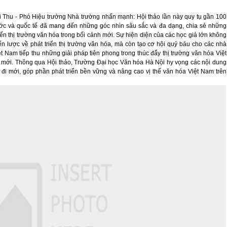
 Thu - Phó Hiệu trưởng Nhà trường nhấn mạnh: Hội thảo lần này quy tụ gần 100
ớc và quốc tế đã mang đến những góc nhìn sâu sắc và đa dạng, chia sẻ những
ển thị trường văn hóa trong bối cảnh mới. Sự hiện diện của các học giả lớn không
 lược về phát triển thị trường văn hóa, mà còn tạo cơ hội quý báu cho các nhà
t Nam tiếp thu những giải pháp tiên phong trong thúc đẩy thị trường văn hóa Việt
h mới. Thông qua Hội thảo, Trường Đại học Văn hóa Hà Nội hy vọng các nội dung
 đi mới, góp phần phát triển bền vững và nâng cao vị thế văn hóa Việt Nam trên