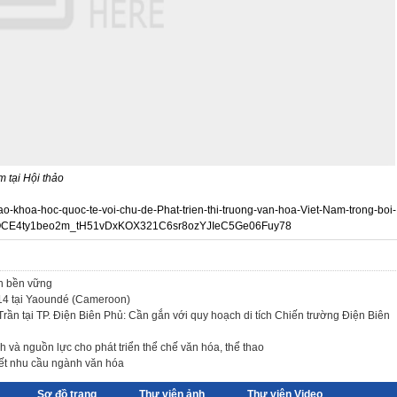
 tại Hội thảo
-khoa-hoc-quoc-te-voi-chu-de-Phat-trien-thi-truong-van-hoa-Viet-Nam-trong-boi-
3dQCE4ty1beo2m_tH51vDxKOX321C6sr8ozYJIeC5Ge06Fuy78
ch bền vững
 14 tại Yaoundé (Cameroon)
rần tại TP. Điện Biên Phủ: Cần gắn với quy hoạch di tích Chiến trường Điện Biên
 và nguồn lực cho phát triển thể chế văn hóa, thể thao
ết nhu cầu ngành văn hóa
Sơ đồ trang
Thư viện ảnh
Thư viện Video