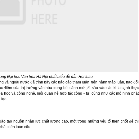
ờng Đại học Văn hóa Hà Nội phất biểu đề dẫn Hội thảo
ng và ngoài nước đã trình bày các báo cáo tham luận, tiến hành thảo luận, trao đổi
ặc điểm của thị trường văn hóa trong bối cảnh mới, đi sâu vào các khía cạnh thực
hoa học và công nghệ, mối quan hệ hợp tác công - tư, cũng như các mô hình phát
g tạo…
o tạo nguồn nhân lực chất lượng cao, một trong những yếu tố then chốt để thị
hát triển toàn cầu.