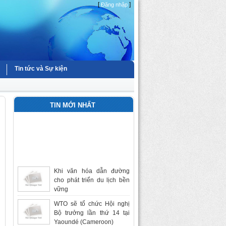
[
]
Đăng nhập
Tin tức và Sự kiện
TIN MỚI NHẤT
Khi văn hóa dẫn đường
cho phát triển du lịch bền
vững
WTO sẽ tổ chức Hội nghị
Bộ trưởng lần thứ 14 tại
Yaoundé (Cameroon)
Bàn thảo việc phục hồi Đền