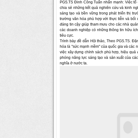
PGS.TS Đinh Công Tuấn nhấn mạnh: Việc tổ ch
chia sẻ những kết quả nghiên cứu và kinh ngh
sáng tạo và bền vững trong phát triển thị tr
trường văn hóa phù hợp với thực tiễn và bối 
đáng tin cậy giúp tham mưu cho các nhà quản 
các doanh nghiệp có những thông tin hữu ích,
tiêu cực.
Trình bày đề dẫn Hội thảo, Theo PGS.TS. Đặ
hóa là "sức mạnh mềm" của quốc gia và các 
việc xây dựng chính sách phù hợp, hiệu quả đ
phóng năng lực sáng tạo và sản xuất của các
nghĩa ở nước ta.