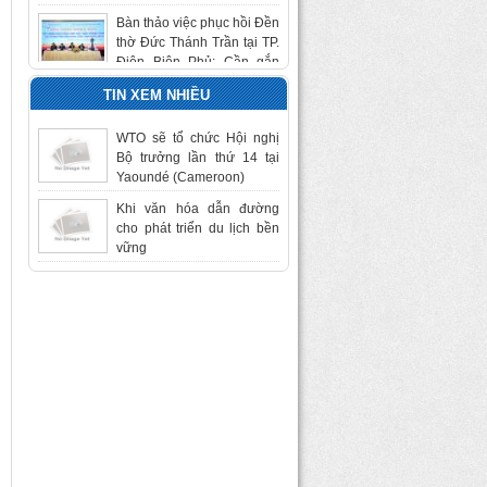
thờ Đức Thánh Trần tại TP.
Điện Biên Phủ: Cần gắn
với quy hoạch di tích Chiến
trường Điện Biên Phủ
TIN XEM NHIỀU
Khai mạc Hội thảo Văn hóa
2024: Chính sách và nguồn
WTO sẽ tổ chức Hội nghị
lực cho phát triển thể chế
Bộ trưởng lần thứ 14 tại
văn hóa, thể thao
Yaoundé (Cameroon)
Hội thảo khoa học quốc tế
Khi văn hóa dẫn đường
với chủ đề "Phát triển thị
cho phát triển du lịch bền
trường văn hóa Việt Nam
vững
trong bối cảnh mới" (ICCM
2024)