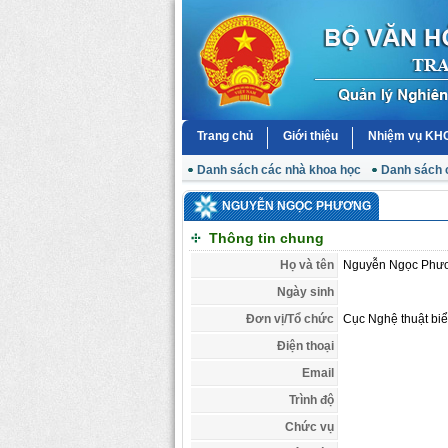
Trang chủ
Giới thiệu
Nhiệm vụ K
Danh sách các nhà khoa học
Danh sách 
NGUYỄN NGỌC PHƯƠNG
Thông tin chung
Họ và tên
Nguyễn Ngọc Phư
Ngày sinh
Đơn vị/Tổ chức
Cục Nghệ thuật biể
Điện thoại
Email
Trình độ
Chức vụ