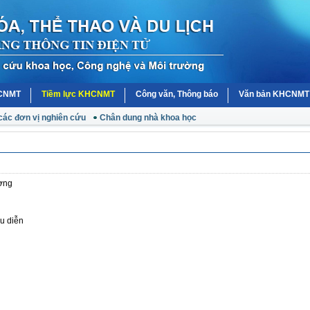
HCNMT
Tiềm lực KHCNMT
Công văn, Thông báo
Văn bản KHCNMT
các đơn vị nghiên cứu
Chân dung nhà khoa học
ơng
u diễn