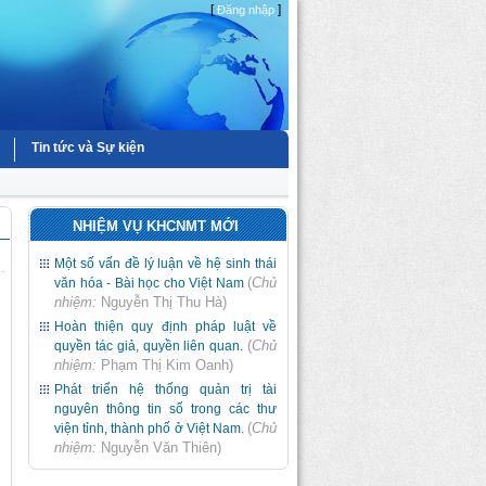
[
]
Đăng nhập
Tin tức và Sự kiện
NHIỆM VỤ KHCNMT MỚI
Một số vấn đề lý luận về hệ sinh thái
(
Chủ
văn hóa - Bài học cho Việt Nam
nhiệm:
Nguyễn Thị Thu Hà
)
Hoàn thiện quy định pháp luật về
(
Chủ
quyền tác giả, quyền liên quan.
nhiệm:
Phạm Thị Kim Oanh
)
Phát triển hệ thống quản trị tài
nguyên thông tin số trong các thư
(
Chủ
viện tỉnh, thành phố ở Việt Nam.
nhiệm:
Nguyễn Văn Thiên
)