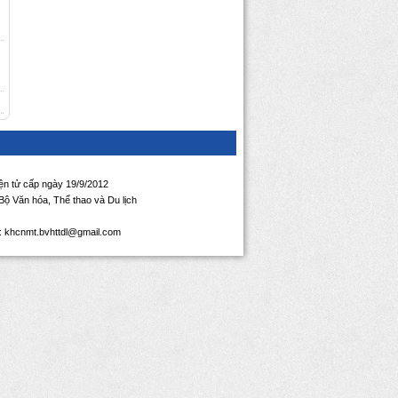
iện tử cấp ngày 19/9/2012
ộ Văn hóa, Thể thao và Du lịch
l: khcnmt.bvhttdl@gmail.com