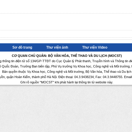
Sơ đồ trang
Thư viện ảnh
Thư viện Video
CƠ QUAN CHỦ QUẢN: BỘ VĂN HÓA, THỂ THAO VÀ DU LỊCH (MOCST)
ng thông tin điện tử số 134/GP-TTĐT do Cục Quản lý Phát thanh, Truyền hình và Thông tin đ
Võ Quốc Đoàn, Trưởng Ban biên tập, Phó Vụ trưởng Vụ Khoa học, Công nghệ và Môi trường, B
Bản quyền thuộc Vụ Khoa học, Công nghệ và Môi trường, Bộ Văn hóa, Thể thao và Du lịch
yền, quận Hoàn Kiếm, thành phố Hà Nội. Điện thoại: 04.3.9438234; Fax: 04.3.9448755. Emai
Ghi rõ nguồn "MOCST" khi phát hành lại thông tin từ website này.