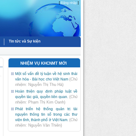
[
]
Đăng nhập
Tin tức và Sự kiện
NHIỆM VỤ KHCNMT MỚI
Một số vấn đề lý luận về hệ sinh thái
(
Chủ
văn hóa - Bài học cho Việt Nam
nhiệm:
Nguyễn Thị Thu Hà
)
Hoàn thiện quy định pháp luật về
(
Chủ
quyền tác giả, quyền liên quan.
nhiệm:
Phạm Thị Kim Oanh
)
Phát triển hệ thống quản trị tài
nguyên thông tin số trong các thư
(
Chủ
viện tỉnh, thành phố ở Việt Nam.
nhiệm:
Nguyễn Văn Thiên
)