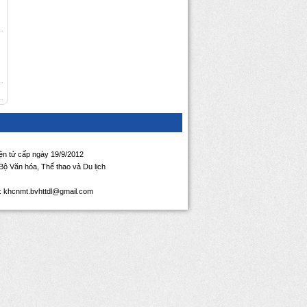
iện tử cấp ngày 19/9/2012
ộ Văn hóa, Thể thao và Du lịch
l: khcnmt.bvhttdl@gmail.com