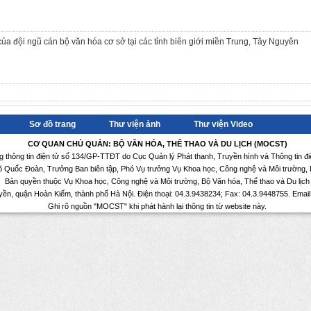
ủa đội ngũ cán bộ văn hóa cơ sở tại các tỉnh biên giới miền Trung, Tây Nguyên
Sơ đồ trang
Thư viện ảnh
Thư viện Video
CƠ QUAN CHỦ QUẢN: BỘ VĂN HÓA, THỂ THAO VÀ DU LỊCH (MOCST)
ng thông tin điện tử số 134/GP-TTĐT do Cục Quản lý Phát thanh, Truyền hình và Thông tin đ
Võ Quốc Đoàn, Trưởng Ban biên tập, Phó Vụ trưởng Vụ Khoa học, Công nghệ và Môi trường, B
Bản quyền thuộc Vụ Khoa học, Công nghệ và Môi trường, Bộ Văn hóa, Thể thao và Du lịch
yền, quận Hoàn Kiếm, thành phố Hà Nội. Điện thoại: 04.3.9438234; Fax: 04.3.9448755. Emai
Ghi rõ nguồn "MOCST" khi phát hành lại thông tin từ website này.