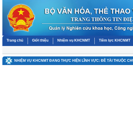
Trang chủ
Giới thiệu
Nhiệm vụ KHCNMT
Tiềm lực KHCNMT
NHIỆM VỤ KHCNMT ĐANG THỰC HIỆN LĨNH VỰC: ĐỀ TÀI THUỘC C