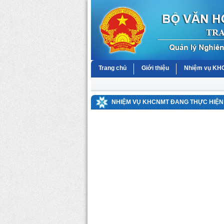
Trang chủ
Giới thiệu
Nhiệm vụ K
NHIỆM VỤ KHCNMT ĐANG THỰC HIỆN 