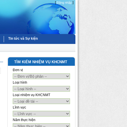
[
]
Đăng nhập
Tin tức và Sự kiện
TÌM KIẾM NHIỆM VỤ KHCNMT
Đơn vị
Loại hình
Loại nhiệm vụ KHCNMT
Lĩnh vực
Năm thực hiện