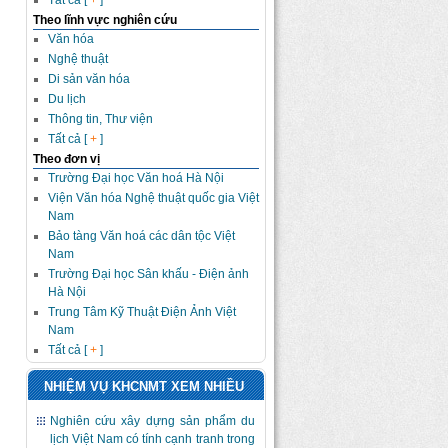
Tất cả [
+
]
Theo lĩnh vực nghiên cứu
Văn hóa
Nghệ thuật
Di sản văn hóa
Du lịch
Thông tin, Thư viện
Tất cả [
+
]
Theo đơn vị
Trường Đại học Văn hoá Hà Nội
Viện Văn hóa Nghệ thuật quốc gia Việt
Nam
Bảo tàng Văn hoá các dân tộc Việt
Nam
Trường Đại học Sân khấu - Điện ảnh
Hà Nội
Trung Tâm Kỹ Thuật Điện Ảnh Việt
Nam
Tất cả [
+
]
NHIỆM VỤ KHCNMT XEM NHIỀU
Nghiên cứu xây dựng sản phẩm du
lịch Việt Nam có tính cạnh tranh trong