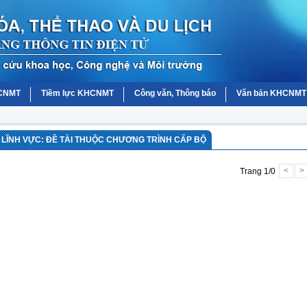
HCNMT
Tiềm lực KHCNMT
Công văn, Thông báo
Văn bản KHCNMT
LĨNH VỰC: ĐỀ TÀI THUỘC CHƯƠNG TRÌNH CẤP BỘ
Trang 1/0
<
>