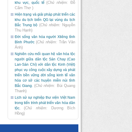
(
Chủ nhiệm:
Đỗ
khu vực, quốc tế
Cẩm Thơ
)
Hiện trạng và giải pháp phát triển các
khu du lịch biển QG tại vùng du lịch
(
Chủ nhiệm:
Nguyễn
Bắc Trung bộ
Thu Hạnh
)
Đời sống văn hóa người Xtiêng tỉnh
(
Chủ nhiệm:
Trần Văn
Bình Phước
Ánh
)
Nghiên cứu mối quan hệ văn hóa tộc
người giữa dân tộc Sán Chay (Cao
Lan-Sán Chí) với dân tộc Kinh (Việt)
phục vụ công cuộc xây dựng và phát
triển bền vững đời sống kinh tế văn
hóa cơ sở các huyện miền núi tỉnh
(
Chủ nhiệm:
Bùi Quang
Bắc Giang.
Thanh
)
Lịch sử sự nghiệp thư viện Việt Nam
trong tiến trình phát triển văn hóa dân
(
Chủ nhiệm:
Dương Bích
tộc.
Hồng
)