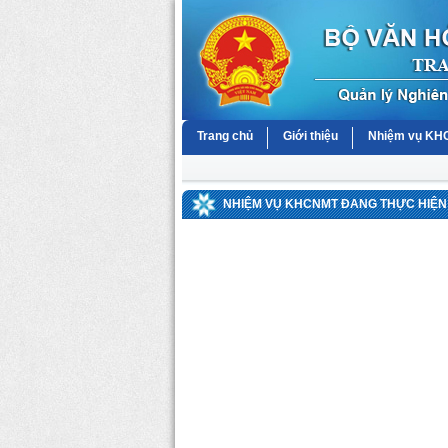
Trang chủ
Giới thiệu
Nhiệm vụ K
NHIỆM VỤ KHCNMT ĐANG THỰC HIỆN 