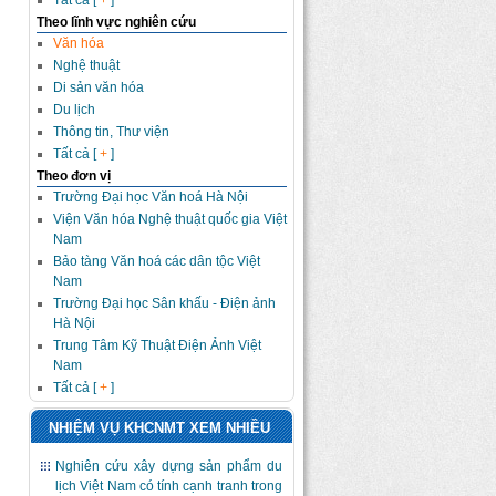
Tất cả [
+
]
Theo lĩnh vực nghiên cứu
Văn hóa
Nghệ thuật
Di sản văn hóa
Du lịch
Thông tin, Thư viện
Tất cả [
+
]
Theo đơn vị
Trường Đại học Văn hoá Hà Nội
Viện Văn hóa Nghệ thuật quốc gia Việt
Nam
Bảo tàng Văn hoá các dân tộc Việt
Nam
Trường Đại học Sân khấu - Điện ảnh
Hà Nội
Trung Tâm Kỹ Thuật Điện Ảnh Việt
Nam
Tất cả [
+
]
NHIỆM VỤ KHCNMT XEM NHIỀU
Nghiên cứu xây dựng sản phẩm du
lịch Việt Nam có tính cạnh tranh trong