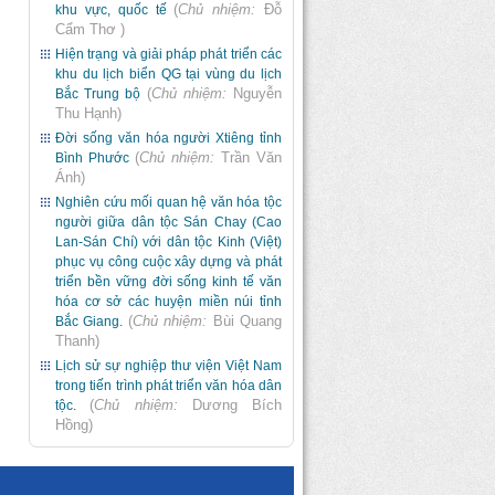
(
Chủ nhiệm:
Đỗ
khu vực, quốc tế
Cẩm Thơ
)
Hiện trạng và giải pháp phát triển các
khu du lịch biển QG tại vùng du lịch
(
Chủ nhiệm:
Nguyễn
Bắc Trung bộ
Thu Hạnh
)
Đời sống văn hóa người Xtiêng tỉnh
(
Chủ nhiệm:
Trần Văn
Bình Phước
Ánh
)
Nghiên cứu mối quan hệ văn hóa tộc
người giữa dân tộc Sán Chay (Cao
Lan-Sán Chí) với dân tộc Kinh (Việt)
phục vụ công cuộc xây dựng và phát
triển bền vững đời sống kinh tế văn
hóa cơ sở các huyện miền núi tỉnh
(
Chủ nhiệm:
Bùi Quang
Bắc Giang.
Thanh
)
Lịch sử sự nghiệp thư viện Việt Nam
trong tiến trình phát triển văn hóa dân
(
Chủ nhiệm:
Dương Bích
tộc.
Hồng
)