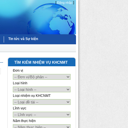
[
]
Đăng nhập
Tin tức và Sự kiện
TÌM KIẾM NHIỆM VỤ KHCNMT
Đơn vị
Loại hình
Loại nhiệm vụ KHCNMT
Lĩnh vực
Năm thực hiện