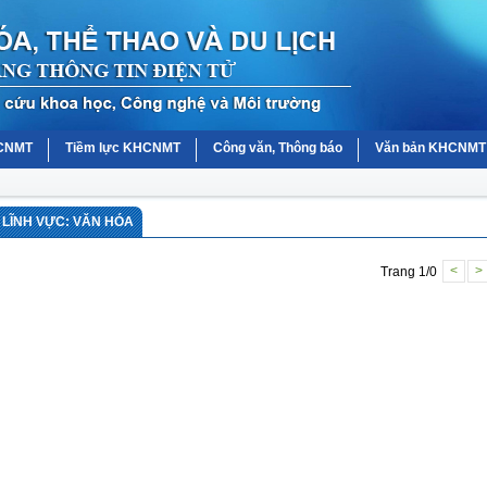
HCNMT
Tiềm lực KHCNMT
Công văn, Thông báo
Văn bản KHCNMT
LĨNH VỰC: VĂN HÓA
Trang 1/0
<
>