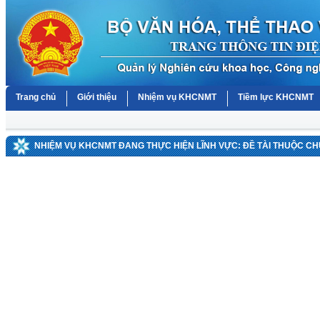
Trang chủ
Giới thiệu
Nhiệm vụ KHCNMT
Tiềm lực KHCNMT
NHIỆM VỤ KHCNMT ĐANG THỰC HIỆN LĨNH VỰC: ĐỀ TÀI THUỘC C