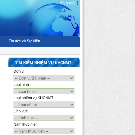
[
]
Đăng nhập
Tin tức và Sự kiện
TÌM KIẾM NHIỆM VỤ KHCNMT
Đơn vị
Loại hình
Loại nhiệm vụ KHCNMT
Lĩnh vực
Năm thực hiện