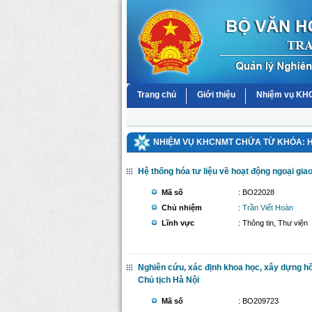
Trang chủ
Giới thiệu
Nhiệm vụ K
NHIỆM VỤ KHCNMT CHỨA TỪ KHÓA: H
Hệ thống hóa tư liệu về hoạt động ngoại gia
Mã số
: BO22028
Chủ nhiệm
:
Trần Viết Hoàn
Lĩnh vực
: Thông tin, Thư viện
Nghiên cứu, xác định khoa học, xây dựng hồ 
Chủ tịch Hà Nội
Mã số
: BO209723