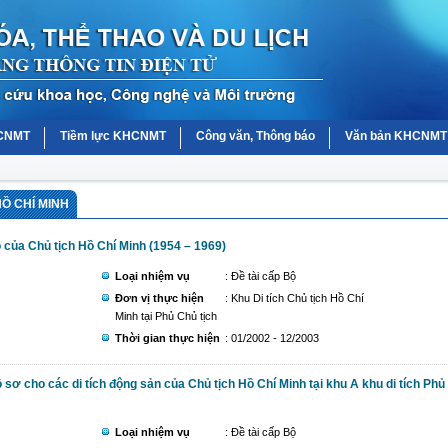
HCNMT
Tiềm lực KHCNMT
Công văn, Thông báo
Văn bản KHCNMT
Ồ CHÍ MINH
o của Chủ tịch Hồ Chí Minh (1954 – 1969)
Loại nhiệm vụ
: Đề tài cấp Bộ
Đơn vị thực hiện
: Khu Di tích Chủ tịch Hồ Chí
Minh tại Phủ Chủ tịch
Thời gian thực hiện
: 01/2002 - 12/2003
sơ cho các di tích động sản của Chủ tịch Hồ Chí Minh tại khu A khu di tích Phủ
Loại nhiệm vụ
: Đề tài cấp Bộ