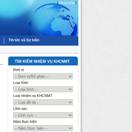
[
]
Đăng nhập
Tin tức và Sự kiện
TÌM KIẾM NHIỆM VỤ KHCNMT
Đơn vị
Loại hình
Loại nhiệm vụ KHCNMT
Lĩnh vực
Năm thực hiện