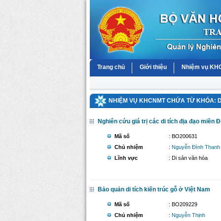
Trang chủ
Giới thiệu
Nhiệm vụ K
NHIỆM VỤ KHCNMT CHỨA TỪ KHÓA: D
Nghiên cứu giá trị các di tích địa đạo miền
Mã số
: BO200631
Chủ nhiệm
:
Nguyễn Đình Thanh
Lĩnh vực
: Di sản văn hóa
Bảo quản di tích kiến trúc gỗ ở Việt Nam
Mã số
: BO209229
Chủ nhiệm
:
Nguyễn Thịnh