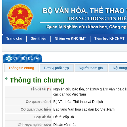
Trang chủ
Giới thiệu
Nhiệm vụ KHCNMT
Tiềm lực KHCNMT
CHI TIẾT ĐỀ TÀI
Thông tin chung
Đơn vị phối hợp
Người tham gia
Nội dung
Thông tin chung
Tên đề tài (
*
)
Nghiên cứu bảo tồn, phát huy giá trị văn hóa 
các dân tộc Việt Nam
Cơ quan chủ trì
Bộ Văn hóa, Thể thao và Du lịch
Cơ quan thực hiện
Bảo tàng Văn hoá các dân tộc Việt Nam
Loại đề tài
Đề tài cấp Bộ
Lĩnh vực nghiên cứu
Di sản văn hóa