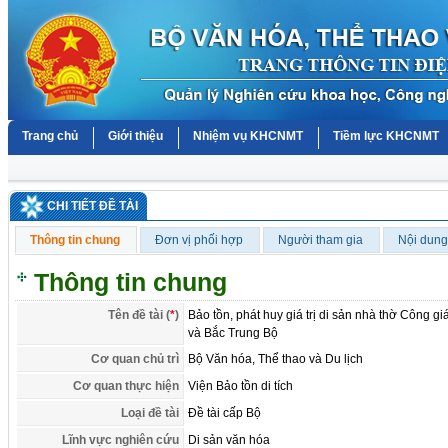
Trang chủ
Giới thiệu
Nhiệm vụ KHCNMT
Tiềm lực KHCNMT
CHI TIẾT ĐỀ TÀI
Thông tin chung
Đơn vị phối hợp
Người tham gia
Nội dung
Thông tin chung
Tên đề tài (
*
)
Bảo tồn, phát huy giá trị di sản nhà thờ Công 
và Bắc Trung Bộ
Cơ quan chủ trì
Bộ Văn hóa, Thể thao và Du lịch
Cơ quan thực hiện
Viện Bảo tồn di tích
Loại đề tài
Đề tài cấp Bộ
Lĩnh vực nghiên cứu
Di sản văn hóa