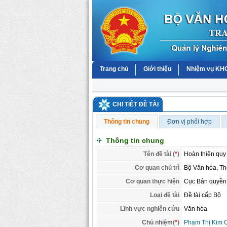
Trang chủ
Giới thiệu
Nhiệm vụ K
CHI TIẾT ĐỀ TÀI
Thông tin chung
Đơn vị phối hợp
Thông tin chung
Tên đề tài (
*
)
Hoàn thiện quy 
Cơ quan chủ trì
Bộ Văn hóa, Thể
Cơ quan thực hiện
Cục Bản quyền 
Loại đề tài
Đề tài cấp Bộ
Lĩnh vực nghiên cứu
Văn hóa
Chủ nhiệm(
*
)
Phạm Thị Kim 