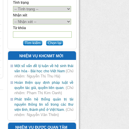
Tình trạng
Nhận xét
Từ khóa
NHIỆM VỤ KHCNMT MỚI
Một số vấn đề lý luận về hệ sinh thái
(
Chủ
văn hóa - Bài học cho Việt Nam
nhiệm:
Nguyễn Thị Thu Hà
)
Hoàn thiện quy định pháp luật về
(
Chủ
quyền tác giả, quyền liên quan.
nhiệm:
Phạm Thị Kim Oanh
)
Phát triển hệ thống quản trị tài
nguyên thông tin số trong các thư
(
Chủ
viện tỉnh, thành phố ở Việt Nam.
nhiệm:
Nguyễn Văn Thiên
)
NHIỆM VỤ ĐƯỢC QUAN TÂM