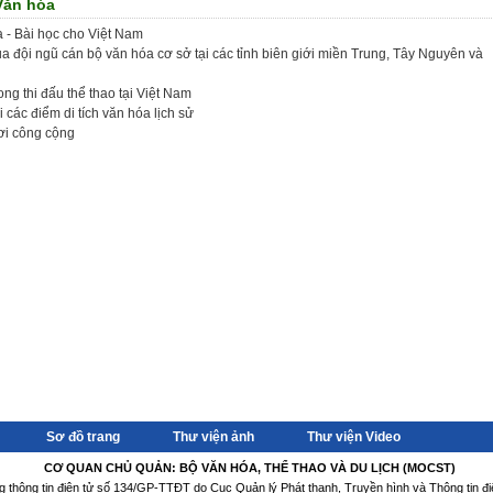
Văn hóa
a - Bài học cho Việt Nam
a đội ngũ cán bộ văn hóa cơ sở tại các tỉnh biên giới miền Trung, Tây Nguyên và
ng thi đấu thể thao tại Việt Nam
các điểm di tích văn hóa lịch sử
ơi công cộng
Sơ đồ trang
Thư viện ảnh
Thư viện Video
CƠ QUAN CHỦ QUẢN: BỘ VĂN HÓA, THỂ THAO VÀ DU LỊCH (MOCST)
ng thông tin điện tử số 134/GP-TTĐT do Cục Quản lý Phát thanh, Truyền hình và Thông tin đ