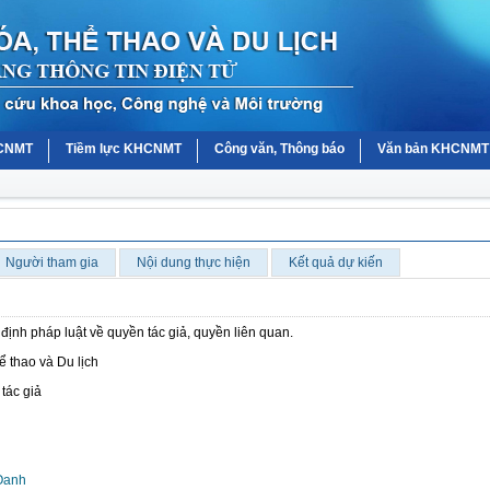
HCNMT
Tiềm lực KHCNMT
Công văn, Thông báo
Văn bản KHCNMT
Người tham gia
Nội dung thực hiện
Kết quả dự kiến
định pháp luật về quyền tác giả, quyền liên quan.
 thao và Du lịch
tác giả
Oanh