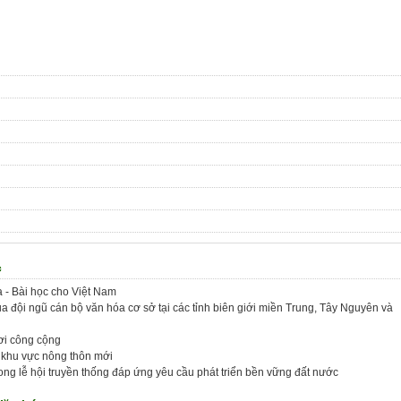
c
a - Bài học cho Việt Nam
a đội ngũ cán bộ văn hóa cơ sở tại các tỉnh biên giới miền Trung, Tây Nguyên và
ơi công cộng
 khu vực nông thôn mới
ng lễ hội truyền thống đáp ứng yêu cầu phát triển bền vững đất nước