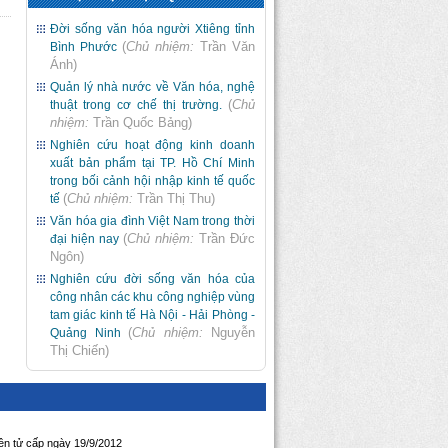
Đời sống văn hóa người Xtiêng tỉnh
(
Chủ nhiệm:
Trần Văn
Bình Phước
Ánh
)
Quản lý nhà nước về Văn hóa, nghệ
(
Chủ
thuật trong cơ chế thị trường.
nhiệm:
Trần Quốc Bảng
)
Nghiên cứu hoạt động kinh doanh
xuất bản phẩm tại TP. Hồ Chí Minh
trong bối cảnh hội nhập kinh tế quốc
(
Chủ nhiệm:
Trần Thị Thu
)
tế
Văn hóa gia đình Việt Nam trong thời
(
Chủ nhiệm:
Trần Đức
đại hiện nay
Ngôn
)
Nghiên cứu đời sống văn hóa của
công nhân các khu công nghiệp vùng
tam giác kinh tế Hà Nội - Hải Phòng -
(
Chủ nhiệm:
Nguyễn
Quảng Ninh
Thị Chiến
)
iện tử cấp ngày 19/9/2012