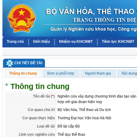
Trang chủ
Giới thiệu
Nhiệm vụ KHCNMT
Tiềm lực KHCNMT
CHI TIẾT ĐỀ TÀI
Thông tin chung
Đơn vị phối hợp
Người tham gia
Nội dung
Thông tin chung
Tên đề tài (
*
)
Nghiên cứu xây dựng chương trình đào tạo vận
hợp với giai đoạn hiện nay
Cơ quan chủ trì
Bộ Văn hóa, Thể thao và Du lịch
Cơ quan thực hiện
Trường Đại học Văn hoá Hà Nội
Loại đề tài
Đề tài cấp Bộ
Lĩnh vực nghiên cứu
Thể dục thể thao