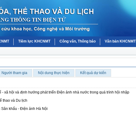
HCNMT
Tiềm lực KHCNMT
Công văn, Thông báo
Văn bản KHCNMT
Người tham gia
Nội dung thực hiện
Kết quả dự kiến
ế - xã hội và định hướng phát triển Điện ảnh nhà nước trong quá trình hội nhập
 thao và Du lịch
 Sân khấu - Điện ảnh Hà Nội