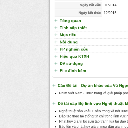
Ngày bắt đầu
01/2014
Ngày kết thúc
12/2015
Tổng quan
Tính cấp thiết
Mục tiêu
Nội dung
PP nghiên cứu
Hiệu quả KTXH
ĐV sử dụng
File đính kèm
Các Đề tài - Dự án khác của Vũ Ng
Phim Việt Nam - Thực trạng và giải pháp phá
Đề tài cấp Bộ lĩnh vực Nghệ thuật 
Nghệ thuật sân khấu Chèo trong xã hội đươ
Đào tạo theo hệ thống tín chỉ trong lĩnh vực 
Phát huy giá trị bộ sưu tập tranh lụa tại Bảo
Bảo tồn và phát huy giá trị múa dân gian 