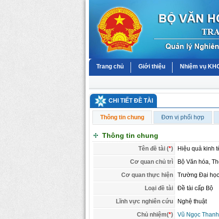
Trang chủ
Giới thiệu
Nhiệm vụ K
CHI TIẾT ĐỀ TÀI
Thông tin chung
Đơn vị phối hợp
Thông tin chung
Tên đề tài (
*
)
Hiệu quả kinh t
Cơ quan chủ trì
Bộ Văn hóa, Thể
Cơ quan thực hiện
Trường Đại học
Loại đề tài
Đề tài cấp Bộ
Lĩnh vực nghiên cứu
Nghệ thuật
Chủ nhiệm(
*
)
Vũ Ngọc Thanh