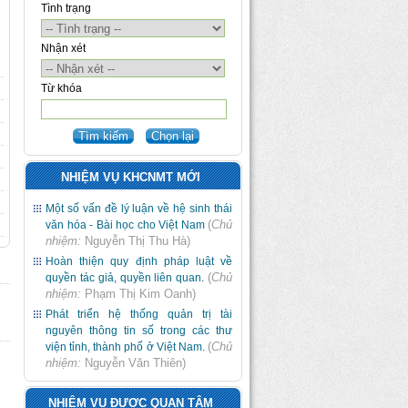
Tình trạng
Nhận xét
Từ khóa
NHIỆM VỤ KHCNMT MỚI
Một số vấn đề lý luận về hệ sinh thái
(
Chủ
văn hóa - Bài học cho Việt Nam
nhiệm:
Nguyễn Thị Thu Hà
)
Hoàn thiện quy định pháp luật về
(
Chủ
quyền tác giả, quyền liên quan.
nhiệm:
Phạm Thị Kim Oanh
)
Phát triển hệ thống quản trị tài
nguyên thông tin số trong các thư
(
Chủ
viện tỉnh, thành phố ở Việt Nam.
nhiệm:
Nguyễn Văn Thiên
)
NHIỆM VỤ ĐƯỢC QUAN TÂM