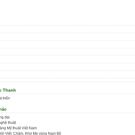
ọc Thanh
t triển
khác
ng đại
nghệ thuật
 tàng Mỹ thuật Việt Nam
người Việt, Chăm, Khơ Me vùng Nam Bộ