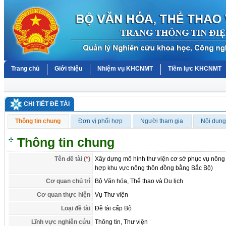
Trang chủ
Giới thiệu
Nhiệm vụ KHCNMT
Tiềm lực KHCNMT
CHI TIẾT ĐỀ TÀI
Thông tin chung
Đơn vị phối hợp
Người tham gia
Nội dung
Thông tin chung
Tên đề tài (
*
)
Xây dựng mô hình thư viện cơ sở phục vụ nông
hợp khu vực nông thôn đồng bằng Bắc Bộ)
Cơ quan chủ trì
Bộ Văn hóa, Thể thao và Du lịch
Cơ quan thực hiện
Vụ Thư viện
Loại đề tài
Đề tài cấp Bộ
Lĩnh vực nghiên cứu
Thông tin, Thư viện