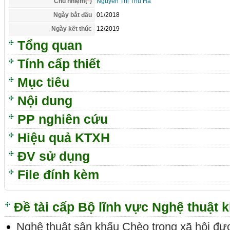
Chủ nhiệm(
*
)
Nguyễn Thị Thu Hà
Ngày bắt đầu
01/2018
Ngày kết thúc
12/2019
Tổng quan
Tính cấp thiết
Mục tiêu
Nội dung
PP nghiên cứu
Hiệu quả KTXH
ĐV sử dụng
File đính kèm
Đề tài cấp Bộ lĩnh vực Nghệ thuật 
Nghệ thuật sân khấu Chèo trong xã hội đư