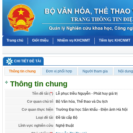
Trang chủ
Giới thiệu
Nhiệm vụ KHCNMT
Tiềm lực KHCNMT
CHI TIẾT ĐỀ TÀI
Thông tin chung
Đơn vị phối hợp
Người tham gia
Nội dung
Thông tin chung
Tên đề tài (
*
)
Lễ phục triều Nguyễn - Phát huy giá trị
Cơ quan chủ trì
Bộ Văn hóa, Thể thao và Du lịch
Cơ quan thực hiện
Trường Đại học Sân khấu - Điện ảnh Hà Nội
Loại đề tài
Đề tài cấp Bộ
Lĩnh vực nghiên cứu
Nghệ thuật