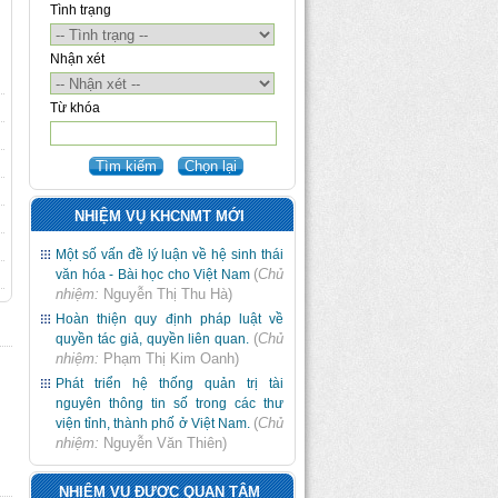
Tình trạng
Nhận xét
Từ khóa
NHIỆM VỤ KHCNMT MỚI
Một số vấn đề lý luận về hệ sinh thái
(
Chủ
văn hóa - Bài học cho Việt Nam
nhiệm:
Nguyễn Thị Thu Hà
)
Hoàn thiện quy định pháp luật về
(
Chủ
quyền tác giả, quyền liên quan.
nhiệm:
Phạm Thị Kim Oanh
)
Phát triển hệ thống quản trị tài
nguyên thông tin số trong các thư
(
Chủ
viện tỉnh, thành phố ở Việt Nam.
nhiệm:
Nguyễn Văn Thiên
)
NHIỆM VỤ ĐƯỢC QUAN TÂM