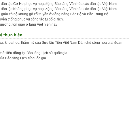
óa dân tộc Cơ Ho phục vụ hoạt động Bảo tàng Văn hóa các dân tộc Việt Nam
óa dân tộc Kháng phục vụ hoạt động Bảo tàng Văn hóa các dân tộc Việt Nam
ông giáo có bộ khung gỗ cổ truyền ở đồng bằng Bắc Bộ và Bắc Trung Bộ
uyền thống phục vụ công tác tu bổ di tích.
 ngưỡng, tôn giáo ở làng Việt hiện nay
ị thực hiện
 hóa, khoa học, thẩm mỹ của Sưu tập Tiền Việt Nam Dân chủ cộng hòa giai đoạn
ất liệu đồng tại Bảo tàng Lịch sử quốc gia.
của Bảo tàng Lịch sử quốc gia