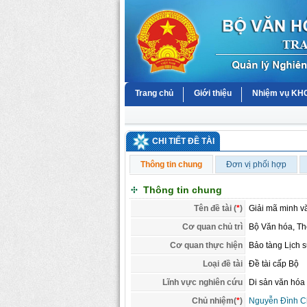
Trang chủ
Giới thiệu
Nhiệm vụ K
CHI TIẾT ĐỀ TÀI
Thông tin chung
Đơn vị phối hợp
Thông tin chung
Tên đề tài (
*
)
Giải mã minh vă
Cơ quan chủ trì
Bộ Văn hóa, Thể
Cơ quan thực hiện
Bảo tàng Lịch 
Loại đề tài
Đề tài cấp Bộ
Lĩnh vực nghiên cứu
Di sản văn hóa
Chủ nhiệm(
*
)
Nguyễn Đình C