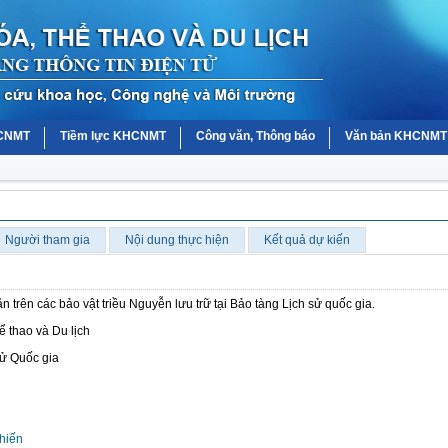
HCNMT
Tiềm lực KHCNMT
Công văn, Thông báo
Văn bản KHCNMT
Người tham gia
Nội dung thực hiện
Kết quả dự kiến
n trên các bảo vật triều Nguyễn lưu trữ tại Bảo tàng Lịch sử quốc gia.
 thao và Du lịch
sử Quốc gia
hiến