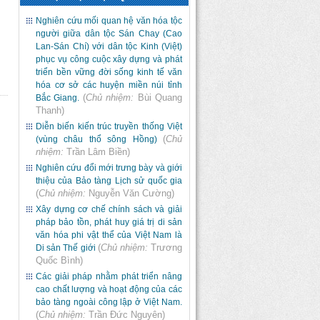
Nghiên cứu mối quan hệ văn hóa tộc
người giữa dân tộc Sán Chay (Cao
Lan-Sán Chí) với dân tộc Kinh (Việt)
phục vụ công cuộc xây dựng và phát
triển bền vững đời sống kinh tế văn
hóa cơ sở các huyện miền núi tỉnh
(
Chủ nhiệm:
Bùi Quang
Bắc Giang.
Thanh
)
Diễn biến kiến trúc truyền thống Việt
(
Chủ
(vùng châu thổ sông Hồng)
nhiệm:
Trần Lâm Biền
)
Nghiên cứu đổi mới trưng bày và giới
thiệu của Bảo tàng Lịch sử quốc gia
(
Chủ nhiệm:
Nguyễn Văn Cường
)
Xây dựng cơ chế chính sách và giải
pháp bảo tồn, phát huy giá trị di sản
văn hóa phi vật thể của Việt Nam là
(
Chủ nhiệm:
Trương
Di sản Thế giới
Quốc Bình
)
Các giải pháp nhằm phát triển nâng
cao chất lượng và hoạt động của các
bảo tàng ngoài công lập ở Việt Nam.
(
Chủ nhiệm:
Trần Đức Nguyên
)