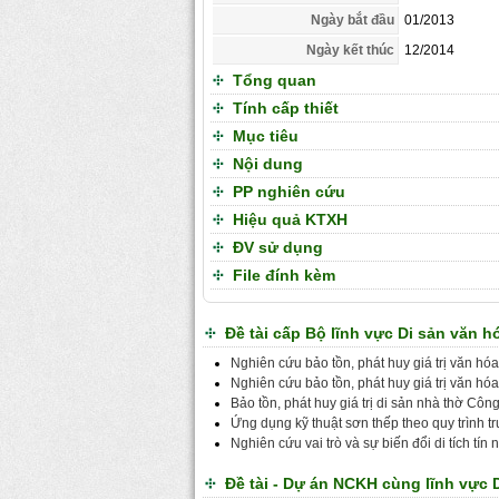
Ngày bắt đầu
01/2013
Ngày kết thúc
12/2014
Tổng quan
Tính cấp thiết
Mục tiêu
Nội dung
PP nghiên cứu
Hiệu quả KTXH
ĐV sử dụng
File đính kèm
Đề tài cấp Bộ lĩnh vực Di sản văn h
Nghiên cứu bảo tồn, phát huy giá trị văn h
Nghiên cứu bảo tồn, phát huy giá trị văn h
Bảo tồn, phát huy giá trị di sản nhà thờ C
Ứng dụng kỹ thuật sơn thếp theo quy trình tr
Nghiên cứu vai trò và sự biến đổi di tích tín
Đề tài - Dự án NCKH cùng lĩnh vực 