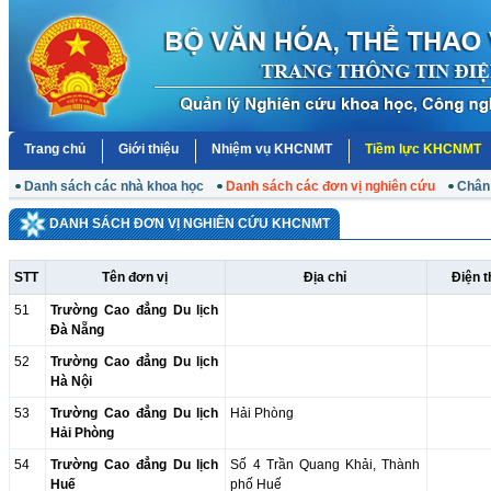
Trang chủ
Giới thiệu
Nhiệm vụ KHCNMT
Tiềm lực KHCNMT
Danh sách các nhà khoa học
Danh sách các đơn vị nghiên cứu
Chân
DANH SÁCH ĐƠN VỊ NGHIÊN CỨU KHCNMT
STT
Tên đơn vị
Địa chỉ
Điện t
51
Trường Cao đẳng Du lịch
Đà Nẵng
52
Trường Cao đẳng Du lịch
Hà Nội
53
Trường Cao đẳng Du lịch
Hải Phòng
Hải Phòng
54
Trường Cao đẳng Du lịch
Số 4 Trần Quang Khải, Thành
Huế
phố Huế