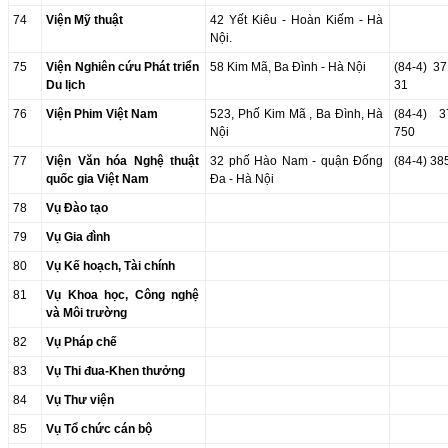
74
Viện Mỹ thuật
42 Yết Kiêu - Hoàn Kiếm - Hà
Nội.
75
Viện Nghiên cứu Phát triển
58 Kim Mã, Ba Đình - Hà Nội
(84-4) 3
Du lịch
31
76
Viện Phim Việt Nam
523, Phố Kim Mã , Ba Đình, Hà
(84-4) 
Nội
750
77
Viện Văn hóa Nghệ thuật
32 phố Hào Nam - quận Đống
(84-4) 3
quốc gia Việt Nam
Đa - Hà Nội
78
Vụ Đào tạo
79
Vụ Gia đình
80
Vụ Kế hoạch, Tài chính
81
Vụ Khoa học, Công nghệ
và Môi trường
82
Vụ Pháp chế
83
Vụ Thi đua-Khen thưởng
84
Vụ Thư viện
85
Vụ Tổ chức cán bộ