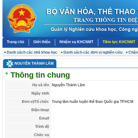
Trang chủ
Giới thiệu
Nhiệm vụ KHCNMT
Tiềm lực KHCNMT
Danh sách các nhà khoa học
Danh sách các đơn vị nghiên cứu
Chân
NGUYỄN THÀNH LÂM
Thông tin chung
Họ và tên
Nguyễn Thành Lâm
Ngày sinh
Đơn vị/Tổ chức
Trung tâm huấn luyện thể thao Quốc gia TP.HCM
Điện thoại
Email
Trình độ
Chức vụ