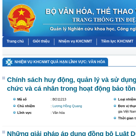
Trang chủ
Giới thiệu
Nhiệm vụ KHCNMT
Tiềm lực KHCNMT
NHIỆM VỤ KHCNMT QUÁ HẠN LĨNH VỰC: VĂN HÓA
Chính sách huy động, quản lý và sử dụn
chức và cá nhân trong hoạt động bảo tồn d
Mã số
: BO11213
Loại nhiệm
Chủ nhiệm
:
Lương Hồng Quang
Đơn vị thự
gia Việt Na
Lĩnh vực
: Văn hóa
Thời gian 
Những giải pháp áp dụng đồng bộ Luật Du