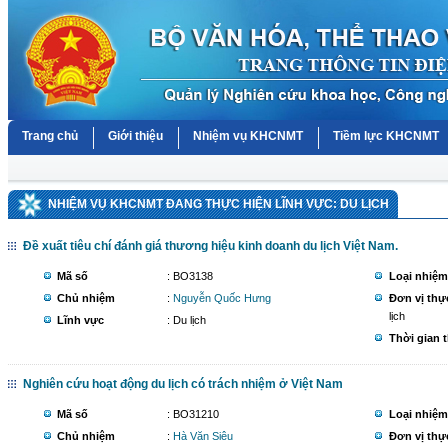
Trang chủ
Giới thiệu
Nhiệm vụ KHCNMT
Tiềm lực KHCNMT
NHIỆM VỤ KHCNMT ĐANG THỰC HIỆN LĨNH VỰC: DU LỊCH
Đề xuất tiêu chí đánh giá thương hiệu kinh doanh du lịch Việt Nam.
Mã số
: BO3138
Loại nhiệm
Chủ nhiệm
:
Nguyễn Quốc Hưng
Đơn vị thự
lịch
Lĩnh vực
: Du lịch
Thời gian 
Nghiên cứu hoạt động du lịch có trách nhiệm ở Việt Nam
Mã số
: BO31210
Loại nhiệm
Chủ nhiệm
:
Hà Văn Siêu
Đơn vị thự