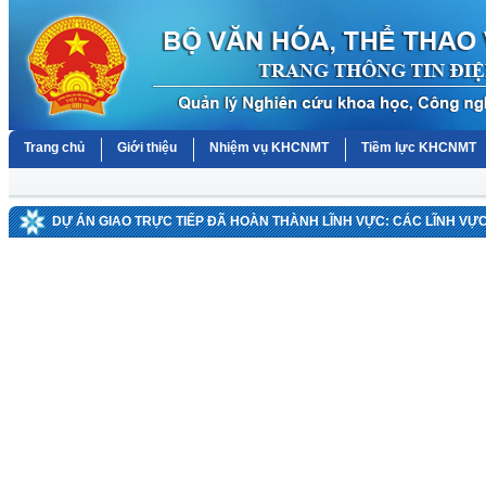
Trang chủ
Giới thiệu
Nhiệm vụ KHCNMT
Tiềm lực KHCNMT
DỰ ÁN GIAO TRỰC TIẾP ĐÃ HOÀN THÀNH LĨNH VỰC: CÁC LĨNH VỰ