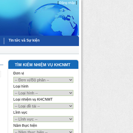
[
]
Đăng nhập
Tin tức và Sự kiện
TÌM KIẾM NHIỆM VỤ KHCNMT
Đơn vị
Loại hình
Loại nhiệm vụ KHCNMT
Lĩnh vực
Năm thực hiện