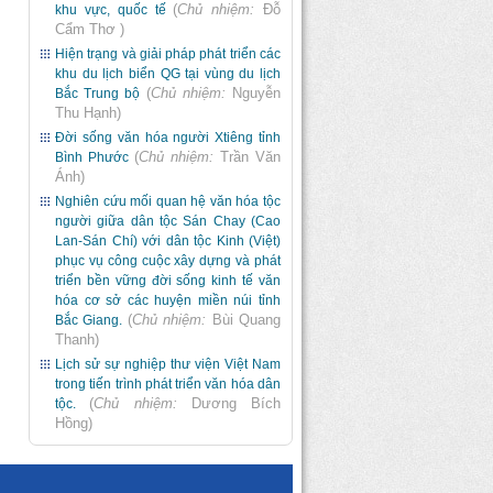
(
Chủ nhiệm:
Đỗ
khu vực, quốc tế
Cẩm Thơ
)
Hiện trạng và giải pháp phát triển các
khu du lịch biển QG tại vùng du lịch
(
Chủ nhiệm:
Nguyễn
Bắc Trung bộ
Thu Hạnh
)
Đời sống văn hóa người Xtiêng tỉnh
(
Chủ nhiệm:
Trần Văn
Bình Phước
Ánh
)
Nghiên cứu mối quan hệ văn hóa tộc
người giữa dân tộc Sán Chay (Cao
Lan-Sán Chí) với dân tộc Kinh (Việt)
phục vụ công cuộc xây dựng và phát
triển bền vững đời sống kinh tế văn
hóa cơ sở các huyện miền núi tỉnh
(
Chủ nhiệm:
Bùi Quang
Bắc Giang.
Thanh
)
Lịch sử sự nghiệp thư viện Việt Nam
trong tiến trình phát triển văn hóa dân
(
Chủ nhiệm:
Dương Bích
tộc.
Hồng
)