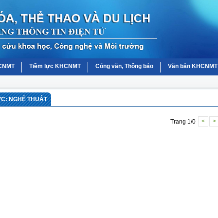
HCNMT
Tiềm lực KHCNMT
Công văn, Thông báo
Văn bản KHCNMT
ỰC: NGHỆ THUẬT
Trang 1/0
<
>