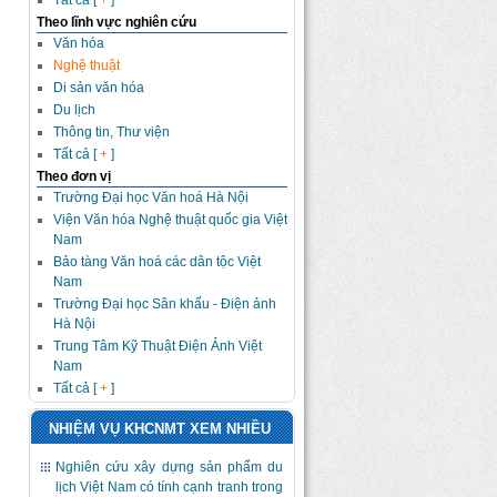
Tất cả [
+
]
Theo lĩnh vực nghiên cứu
Văn hóa
Nghệ thuật
Di sản văn hóa
Du lịch
Thông tin, Thư viện
Tất cả [
+
]
Theo đơn vị
Trường Đại học Văn hoá Hà Nội
Viện Văn hóa Nghệ thuật quốc gia Việt
Nam
Bảo tàng Văn hoá các dân tộc Việt
Nam
Trường Đại học Sân khấu - Điện ảnh
Hà Nội
Trung Tâm Kỹ Thuật Điện Ảnh Việt
Nam
Tất cả [
+
]
NHIỆM VỤ KHCNMT XEM NHIỀU
Nghiên cứu xây dựng sản phẩm du
lịch Việt Nam có tính cạnh tranh trong