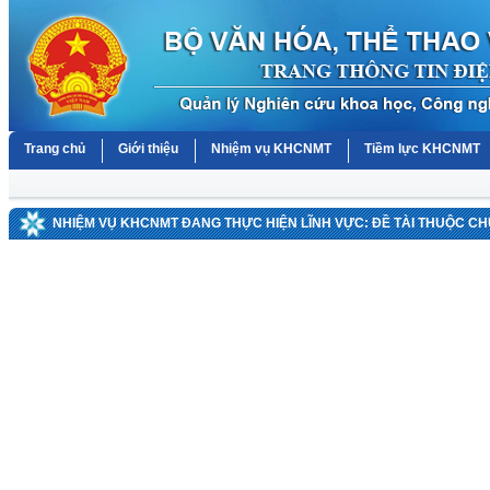
Trang chủ
Giới thiệu
Nhiệm vụ KHCNMT
Tiềm lực KHCNMT
NHIỆM VỤ KHCNMT ĐANG THỰC HIỆN LĨNH VỰC: ĐỀ TÀI THUỘC C