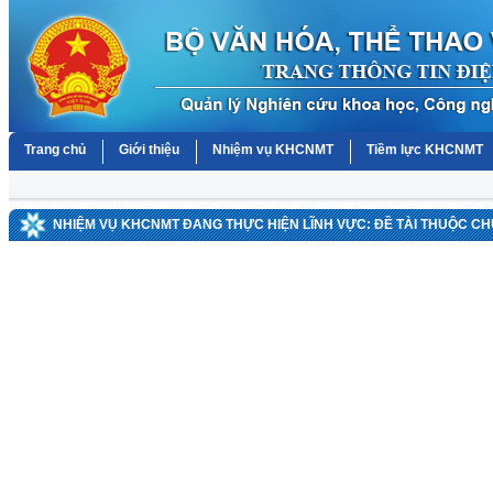
Trang chủ
Giới thiệu
Nhiệm vụ KHCNMT
Tiềm lực KHCNMT
NHIỆM VỤ KHCNMT ĐANG THỰC HIỆN LĨNH VỰC: ĐỀ TÀI THUỘC C