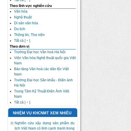
Tất cả [
+
]
Theo lĩnh vực nghiên cứu
Văn hóa
Nghệ thuật
Di sản văn hóa
Du lịch
Thông tin, Thư viện
Tất cả [
+
]
Theo đơn vị
Trường Đại học Văn hoá Hà Nội
Viện Văn hóa Nghệ thuật quốc gia Việt
Nam
Bảo tàng Văn hoá các dân tộc Việt
Nam
Trường Đại học Sân khấu - Điện ảnh
Hà Nội
Trung Tâm Kỹ Thuật Điện Ảnh Việt
Nam
Tất cả [
+
]
NHIỆM VỤ KHCNMT XEM NHIỀU
Nghiên cứu xây dựng sản phẩm du
lịch Việt Nam có tính cạnh tranh trong