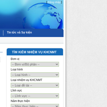
[
]
Đăng nhập
Tin tức và Sự kiện
TÌM KIẾM NHIỆM VỤ KHCNMT
Đơn vị
Loại hình
Loại nhiệm vụ KHCNMT
Lĩnh vực
Năm thực hiện