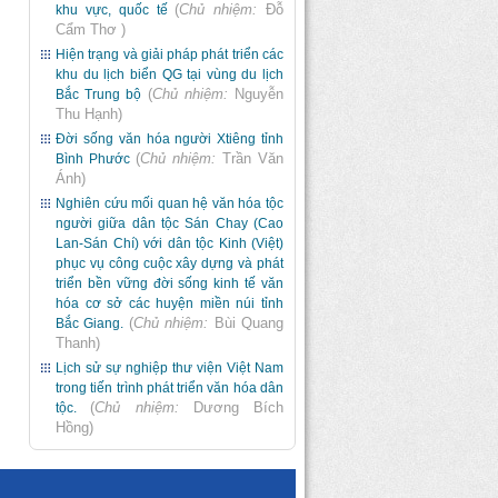
(
Chủ nhiệm:
Đỗ
khu vực, quốc tế
Cẩm Thơ
)
Hiện trạng và giải pháp phát triển các
khu du lịch biển QG tại vùng du lịch
(
Chủ nhiệm:
Nguyễn
Bắc Trung bộ
Thu Hạnh
)
Đời sống văn hóa người Xtiêng tỉnh
(
Chủ nhiệm:
Trần Văn
Bình Phước
Ánh
)
Nghiên cứu mối quan hệ văn hóa tộc
người giữa dân tộc Sán Chay (Cao
Lan-Sán Chí) với dân tộc Kinh (Việt)
phục vụ công cuộc xây dựng và phát
triển bền vững đời sống kinh tế văn
hóa cơ sở các huyện miền núi tỉnh
(
Chủ nhiệm:
Bùi Quang
Bắc Giang.
Thanh
)
Lịch sử sự nghiệp thư viện Việt Nam
trong tiến trình phát triển văn hóa dân
(
Chủ nhiệm:
Dương Bích
tộc.
Hồng
)