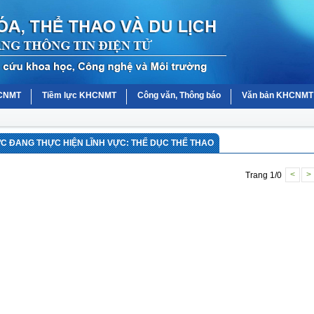
HCNMT
Tiềm lực KHCNMT
Công văn, Thông báo
Văn bản KHCNMT
 ĐANG THỰC HIỆN LĨNH VỰC: THỂ DỤC THỂ THAO
Trang 1/0
<
>