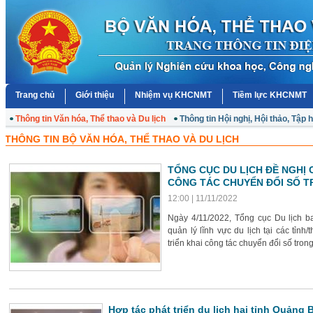
Trang chủ
Giới thiệu
Nhiệm vụ KHCNMT
Tiềm lực KHCNMT
Thông tin Văn hóa, Thể thao và Du lịch
Thông tin Hội nghị, Hội thảo, Tập 
THÔNG TIN BỘ VĂN HÓA, THỂ THAO VÀ DU LỊCH
Văn bản chính sách mới
TỔNG CỤC DU LỊCH ĐỀ NGHỊ 
CÔNG TÁC CHUYỂN ĐỔI SỐ T
12:00 | 11/11/2022
Ngày 4/11/2022, Tổng cục Du lịch
quản lý lĩnh vực du lịch tại các tỉn
triển khai công tác chuyển đổi số tron
Hợp tác phát triển du lịch hai tỉnh Quảng 