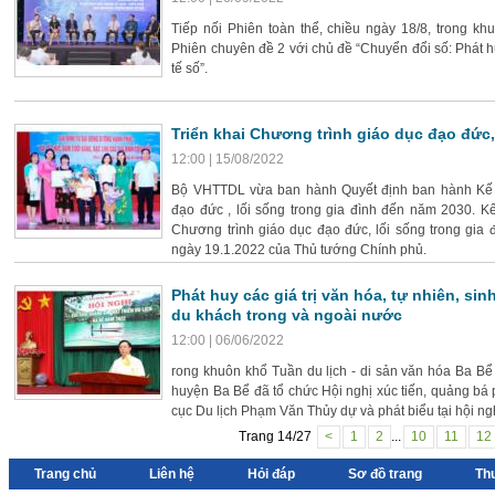
Tiếp nối Phiên toàn thể, chiều ngày 18/8, trong k
Phiên chuyên đề 2 với chủ đề “Chuyển đổi số: Phát hu
tế số”.
Triển khai Chương trình giáo dục đạo đức,
12:00 | 15/08/2022
Bộ VHTTDL vừa ban hành Quyết định ban hành Kế ho
đạo đức , lối sống trong gia đình đến năm 2030. K
Chương trình giáo dục đạo đức, lối sống trong gia
ngày 19.1.2022 của Thủ tướng Chính phủ.
Phát huy các giá trị văn hóa, tự nhiên, sinh
du khách trong và ngoài nước
12:00 | 06/06/2022
rong khuôn khổ Tuần du lịch - di sản văn hóa Ba B
huyện Ba Bể đã tổ chức Hội nghị xúc tiến, quảng bá 
cục Du lịch Phạm Văn Thủy dự và phát biểu tại hội ng
Trang 14/27
<
1
2
...
10
11
12
Trang chủ
Liên hệ
Hỏi đáp
Sơ đồ trang
Th