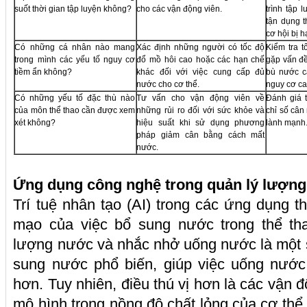
suốt thời gian tập luyện không?
cho các vận động viên.
trình tập
tận dụng t
cơ hội bị 
Có những cá nhân nào mang
Xác định những người có tốc độ
Kiểm tra t
trong mình các yếu tố nguy cơ
đổ mồ hôi cao hoặc các hạn chế
gặp vấn đ
tiềm ẩn không?
khác đối với việc cung cấp đủ
bù nước c
nước cho cơ thể.
nguy cơ ca
Có những yếu tố đặc thù nào
Tư vấn cho vận động viên về
Đánh giá t
của môn thể thao cần được xem
những rủi ro đối với sức khỏe và
chỉ số cân
xét không?
hiệu suất khi sử dụng phương
lành mạnh
pháp giảm cân bằng cách mất
nước.
Ứng dụng công nghệ trong quản lý lượng
Trí tuệ nhân tạo (AI) trong các ứng dụng t
mạo của việc bổ sung nước trong thể th
lượng nước và nhắc nhở uống nước là một 
sung nước phổ biến, giúp việc uống nước 
hơn. Tuy nhiên, điều thú vị hơn là các vận đ
mô hình trong nồng độ chất lỏng của cơ thể 