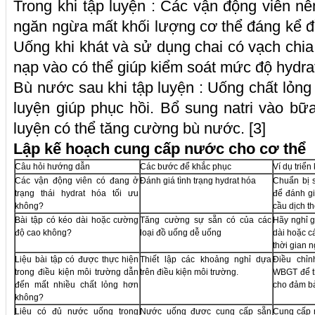
Trong khi tập luyện : Các vận động viên 
ngăn ngừa mất khối lượng cơ thể đáng kể đồ
Uống khi khát và sử dụng chai có vạch chia
nạp vào có thể giúp kiểm soát mức độ hydrat
Bù nước sau khi tập luyện : Uống chất lỏng v
luyện giúp phục hồi. Bổ sung natri vào bữ
luyện có thể tăng cường bù nước. [3]
Lập kế hoạch cung cấp nước cho cơ thể
Câu hỏi hướng dẫn
Các bước để khắc phục
Ví dụ triển
Các vận động viên có đang ở
Đánh giá tình trạng hydrat hóa
Chuẩn bị s
trạng thái hydrat hóa tối ưu
để đánh gi
không?
cầu dịch th
Bài tập có kéo dài hoặc cường
Tăng cường sự sẵn có của các
Hãy nghỉ g
độ cao không?
loại đồ uống dễ uống
dài hoặc c
thời gian n
Liệu bài tập có được thực hiện
Thiết lập các khoảng nghỉ dựa
Điều chỉn
trong điều kiện môi trường dẫn
trên điều kiện môi trường.
WBGT để th
đến mất nhiều chất lỏng hơn
cho đảm b
không?
Liệu có đủ nước uống trong
Nước uống được cung cấp sẵn
Cung cấp 