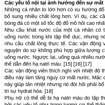
Các yếu tố nội tại ảnh hưởng đến sự mất
Những cá nhân to lớn hơn có xu hướng đổ 
bổ sung nhiều chất lỏng hơn. Ví dụ, các cầ
bóng đá có một số tốc độ đổ mồ hôi cao nhấ
Nhu cầu khát nước của một cá nhân có 
uống nước trong khi tập thể dục, nhưng n
nhu cầu chất lỏng thực tế. Các vận động 
nguyện do sự không phù hợp giữa lượng ch
uống nước. Ngược lại, uống quá nhiều nư
thể dẫn đến hạ natri máu. [15] [16] [17]
Các vận động viên thích nghi với nhiệt độ 
điều này làm tăng nguy cơ mất nước. Mặc d
này giúp tản nhiệt nhưng nó đòi hỏi phải b
trì sự hydrat hóa. [18]
Phụ nữ có thể dễ bị hạ natri máu do tập 
bởi các yếu tố như trọng lượng cơ thể th