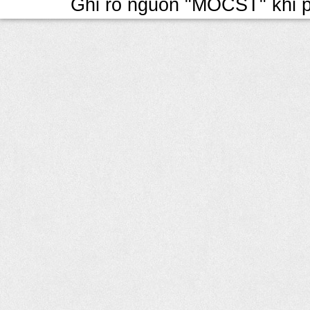
Ghi rõ nguồn "MOCST" khi ph