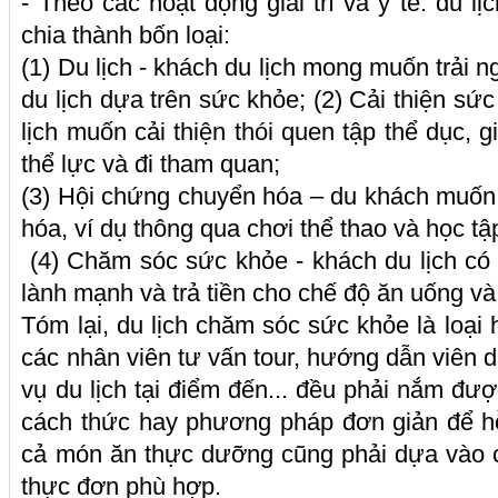
- Theo các hoạt động giải trí và y tế: du 
chia thành bốn loại:
(1) Du lịch - khách du lịch mong muốn trải 
du lịch dựa trên sức khỏe; (2) Cải thiện sức
lịch muốn cải thiện thói quen tập thể dục,
thể lực và đi tham quan;
(3) Hội chứng chuyển hóa – du khách muốn
hóa, ví dụ thông qua chơi thể thao và học tậ
(4) Chăm sóc sức khỏe - khách du lịch có 
lành mạnh và trả tiền cho chế độ ăn uống v
Tóm lại, du lịch chăm sóc sức khỏe là loại h
các nhân viên tư vấn tour, hướng dẫn viên d
vụ du lịch tại điểm đến... đều phải nắm đư
cách thức hay phương pháp đơn giản để h
cả món ăn thực dưỡng cũng phải dựa vào c
thực đơn phù hợp.