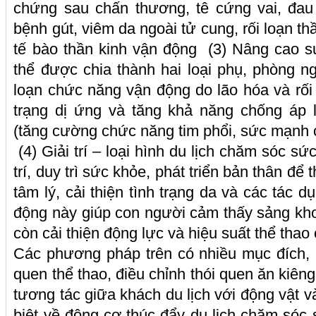
chứng sau chấn thương, tê cứng vai, đau 
bệnh gút, viêm da ngoài tử cung, rối loạn th
tế bào thần kinh vận động (3) Nâng cao s
thể được chia thành hai loại phụ, phòng n
loạn chức năng vận động do lão hóa và rối l
trạng dị ứng và tăng khả năng chống áp 
(tăng cường chức năng tim phổi, sức mạnh 
(4) Giải trí – loại hình du lịch chăm sóc sứ
trí, duy trì sức khỏe, phát triển bản thân để
tâm lý, cải thiện tình trạng da và các tác 
động này giúp con người cảm thấy sảng kho
còn cải thiện động lực và hiệu suất thể thao
Các phương pháp trên có nhiều mục đích, 
quen thể thao, điều chỉnh thói quen ăn kiê
tương tác giữa khách du lịch với động vật v
biệt về động cơ thúc đẩy du lịch chăm sóc 