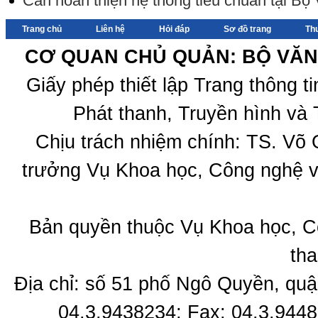
Cần hoàn thiện hệ thống tiêu chuẩn tại Bộ
Trang chủ
Liên hệ
Hỏi đáp
Sơ đồ trang
Th
CƠ QUAN CHỦ QUẢN: BỘ VĂN 
Giấy phép thiết lập Trang thông 
Phát thanh, Truyền hình và 
Chịu trách nhiệm chính: TS. Võ
trưởng Vụ Khoa học, Công nghệ v
Bản quyền thuộc Vụ Khoa học, C
tha
Địa chỉ: số 51 phố Ngô Quyền, quậ
04.3.9438234; Fax: 04.3.9448