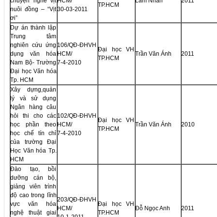
chuyện nghề vịt
HCM/
Lâm Nhân
2011
TP.HCM
nuôi đồng – “Vịt
30-03-2011
ơi”
Dự án thành lập
Trung tâm
nghiên cứu ứng
106/QĐ-ĐHVH
Đại học VH
dụng văn hóa
HCM/
Trần Văn Ánh
2011
TP.HCM
Nam Bộ- Trường
7-4-2010
Đại học Văn hóa
Tp. HCM
Xây dựng,quản
lý và sử dụng
Ngân hàng câu
hỏi thi cho các
102/QĐ-ĐHVH
Đại học VH
học phần theo
HCM/
Trần Văn Ánh
2010
TP.HCM
học chế tín chỉ
7-4-2010
của trường Đại
Học Văn hóa Tp.
HCM
Đào tạo, bồi
dưỡng cán bộ,
giảng viên trình
độ cao trong lĩnh
203/QĐ-ĐHVH
vực văn hóa
Đại học VH
HCM/
Đỗ Ngọc Anh
2011
nghệ thuật giai
TP.HCM