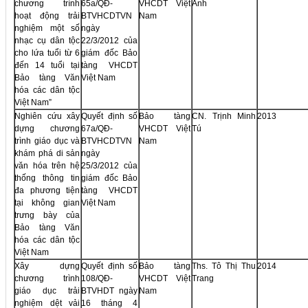
chương trình
65a/QĐ-
VHCDT Việt
Anh
hoạt động trải
BTVHCDTVN
Nam
nghiệm một số
ngày
nhạc cụ dân tộc
22/3/2012 của
cho lứa tuổi từ 6
giám đốc Bảo
đến 14 tuổi tại
tàng VHCDT
Bảo tàng Văn
Việt Nam
hóa các dân tộc
Việt Nam”
Nghiên cứu xây
Quyết định số
Bảo tàng
CN. Trịnh Minh
2013
dựng chương
67a/QĐ-
VHCDT Việt
Tú
trình giáo dục và
BTVHCDTVN
Nam
khám phá di sản
ngày
văn hóa trên hệ
25/3/2012 của
thống thông tin
giám đốc Bảo
đa phương tiện
tàng VHCDT
tại không gian
Việt Nam
trưng bày của
Bảo tàng Văn
hóa các dân tộc
Việt Nam
Xây dựng
Quyết định số
Bảo tàng
Ths. Tô Thị Thu
2014
chương trình
108/QĐ-
VHCDT Việt
Trang
giáo dục trải
BTVHDT ngày
Nam
nghiệm dệt vải
16 tháng 4