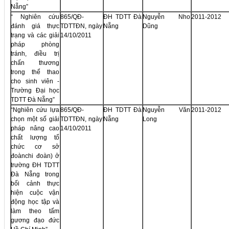
Nẵng”
“ Nghiên cứu
865/QĐ-
ĐH TDTT Đà
Nguyễn Nho
2011-2012
đánh giá thực
TDTTĐN, ngày
Nẵng
Dũng
trạng và các giải
14/10/2011
pháp phòng
tránh, điều trị
chấn thương
trong thể thao
cho sinh viên -
Trường Đại học
TDTT Đà Nẵng”
“Nghiên cứu lựa
865/QĐ-
ĐH TDTT Đà
Nguyễn Văn
2011-2012
chọn một số giải
TDTTĐN, ngày
Nẵng
Long
pháp nâng cao
14/10/2011
chất lượng tổ
chức cơ sở
đoànchi đoàn) ở
trường ĐH TDTT
Đà Nẵng trong
bối cảnh thực
hiện cuộc vận
động học tập và
làm theo tấm
gương đạo đức