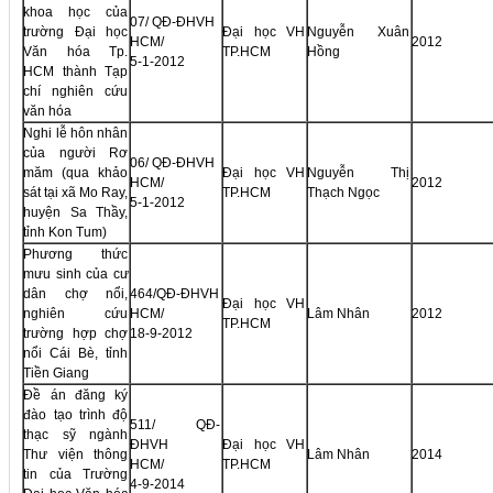
khoa học của
07/ QĐ-ĐHVH
trường Đại học
Đại học VH
Nguyễn Xuân
HCM/
2012
Văn hóa Tp.
TP.HCM
Hồng
5-1-2012
HCM thành Tạp
chí nghiên cứu
văn hóa
Nghi lễ hôn nhân
của người Rơ
06/ QĐ-ĐHVH
măm (qua khảo
Đại học VH
Nguyễn Thị
HCM/
2012
sát tại xã Mo Ray,
TP.HCM
Thạch Ngọc
5-1-2012
huyện Sa Thầy,
tỉnh Kon Tum)
Phương thức
mưu sinh của cư
dân chợ nổi,
464/QĐ-ĐHVH
Đại học VH
nghiên cứu
HCM/
Lâm Nhân
2012
TP.HCM
trường hợp chợ
18-9-2012
nổi Cái Bè, tỉnh
Tiền Giang
Đề án đăng ký
đào tạo trình độ
511/ QĐ-
thạc sỹ ngành
ĐHVH
Đại học VH
Thư viện thông
Lâm Nhân
2014
HCM/
TP.HCM
tin của Trường
4-9-2014