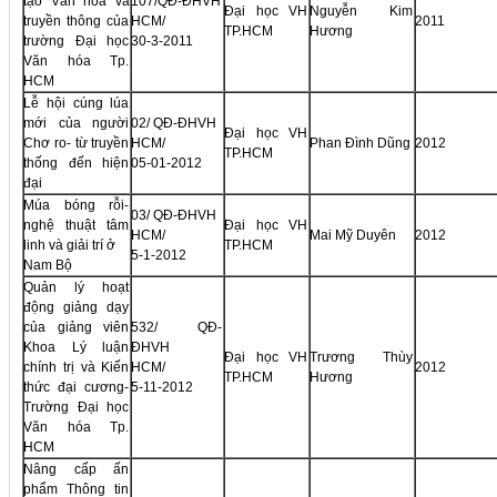
tạo Văn hóa và
107/QĐ-ĐHVH
Đại học VH
Nguyễn Kim
truyền thông của
HCM/
2011
TP.HCM
Hương
trường Đại học
30-3-2011
Văn hóa Tp.
HCM
Lễ hội cúng lúa
mới của người
02/ QĐ-ĐHVH
Đại học VH
Chơ ro- từ truyền
HCM/
Phan Đình Dũng
2012
TP.HCM
thống đến hiện
05-01-2012
đại
Múa bóng rỗi-
03/ QĐ-ĐHVH
nghệ thuật tâm
Đại học VH
HCM/
Mai Mỹ Duyên
2012
linh và giải trí ở
TP.HCM
5-1-2012
Nam Bộ
Quản lý hoạt
động giảng dạy
của giảng viên
532/ QĐ-
Khoa Lý luận
ĐHVH
Đại học VH
Trương Thùy
chính trị và Kiến
HCM/
2012
TP.HCM
Hương
thức đại cương-
5-11-2012
Trường Đại học
Văn hóa Tp.
HCM
Nâng cấp ấn
phẩm Thông tin