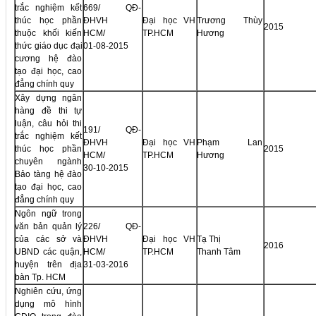
trắc nghiệm kết
669/ QĐ-
thúc học phần
ĐHVH
Đại học VH
Trương Thùy
2015
thuộc khối kiến
HCM/
TP.HCM
Hương
thức giáo dục đại
01-08-2015
cương hệ đào
tạo đại học, cao
đẳng chính quy
Xây dựng ngân
hàng đề thi tự
luận, câu hỏi thi
191/ QĐ-
trắc nghiệm kết
ĐHVH
Đại học VH
Phạm Lan
thúc học phần
2015
HCM/
TP.HCM
Hương
chuyên ngành
30-10-2015
Bảo tàng hệ đào
tạo đại học, cao
đẳng chính quy
Ngôn ngữ trong
văn bản quản lý
226/ QĐ-
của các sở và
ĐHVH
Đại học VH
Tạ Thị
2016
UBND các quận,
HCM/
TP.HCM
Thanh Tâm
huyện trên địa
31-03-2016
bàn Tp. HCM
Nghiên cứu, ứng
dụng mô hình