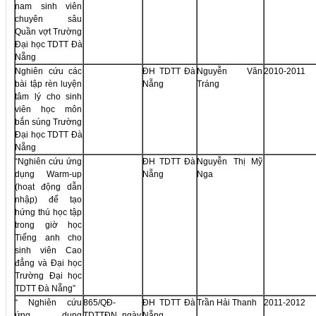
nam sinh viên
chuyên sâu
Quần vợt Trường
Đại học TDTT Đà
Nẵng
Nghiên cứu các
ĐH TDTT Đà
Nguyễn Văn
2010-2011
bài tập rèn luyện
Nẵng
Tráng
tâm lý cho sinh
viên học môn
bắn súng Trường
Đại học TDTT Đà
Nẵng
“Nghiên cứu ứng
ĐH TDTT Đà
Nguyễn Thị Mỹ
dụng Warm-up
Nẵng
Nga
(hoạt động dẫn
nhập) để tạo
hứng thú học tập
trong giờ học
Tiếng anh cho
sinh viên Cao
đẳng và Đại học
Trường Đại học
TDTT Đà Nẵng”
“ Nghiên cứu
865/QĐ-
ĐH TDTT Đà
Trần Hải Thanh
2011-2012
ứng dụng
TDTTĐN, ngày
Nẵng