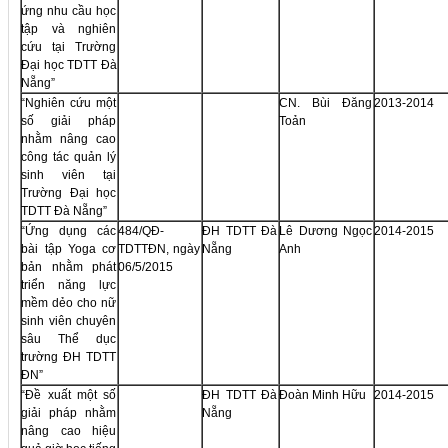
ứng nhu cầu học
tập và nghiên
cứu tại Trường
Đại học TDTT Đà
Nẵng”
“Nghiên cứu một
CN. Bùi Đăng
2013-2014
số giải pháp
Toản
nhằm nâng cao
công tác quản lý
sinh viên tại
Trường Đại học
TDTT Đà Nẵng”
“Ứng dụng các
484/QĐ-
ĐH TDTT Đà
Lê Dương Ngọc
2014-2015
bài tập Yoga cơ
TDTTĐN, ngày
Nẵng
Anh
bản nhằm phát
06/5/2015
triển năng lực
mềm dẻo cho nữ
sinh viên chuyên
sâu Thể dục
trường ĐH TDTT
ĐN”
“Đề xuất một số
ĐH TDTT Đà
Đoàn Minh Hữu
2014-2015
giải pháp nhằm
Nẵng
nâng cao hiệu