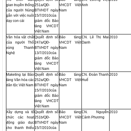
gian truyền thống
251a/QĐ-
VHCDT Việt
Anh
của người Nùng
BTVHDT ngày
Nam
gắn với việc nuôi
15/7/2010của
dạy con cái
giám đốc Bảo
tàng VHCDT
Việt Nam
Văn hóa vật chất
Quyết định số
Bảo tàng
CN. Lê Thị Mai
2010
của người Thổ
247a/QĐ-
VHCDT Việt
Oanh
vùng Thanh
BTVHDT ngày
Nam
Nghệ
13/7/2010của
giám đốc Bảo
tàng VHCDT
Việt Nam
Maketing tại Bảo
Quyết định số
Bảo tàng
CN. Đoàn Thanh
2010
tàng Văn hóa các
252a/QĐ-
VHCDT Việt
Huế
dân tộc Việt Nam
BTVHDT ngày
Nam
15/7/2010của
giám đốc Bảo
tàng VHCDT
Việt Nam
Xây dựng và tổ
Quyết định số
Bảo tàng
CN. Nguyễn
2010
chức các hoạt
251b/QĐ-
VHCDT Việt
Cảnh Phương
động giáo dục
BTVHDT ngày
Nam
cho thanh thiếu
15/7/2010của