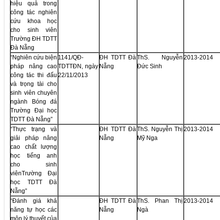
hiệu quả trong
công tác nghiên
cứu khoa học
cho sinh viên
Trường ĐH TDTT
Đà Nẵng
“Nghiên cứu biện
1141/QĐ-
ĐH TDTT Đà
ThS. Nguyễn
2013-2014
pháp nâng cao
TDTTĐN, ngày
Nẵng
Đức Sinh
công tác thi đấu
22/11/2013
và trọng tài cho
sinh viên chuyên
ngành Bóng đá
Trường Đại học
TDTT Đà Nẵng”
“Thực trạng và
ĐH TDTT Đà
ThS. Nguyễn Thị
2013-2014
giải pháp nâng
Nẵng
Mỹ Nga
cao chất lượng
học tiếng anh
cho sinh
viênTrường Đại
học TDTT Đà
Nẵng”
“Đánh giá khả
ĐH TDTT Đà
ThS. Phan Thị
2013-2014
năng tự học các
Nẵng
Ngà
môn lý thuyết của