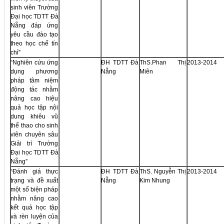
sinh viên Trường
Đại học TDTT Đà
Nẵng đáp ứng
yêu cầu đào tạo
theo học chế tín
chỉ”
“Nghiên cứu ứng
ĐH TDTT Đà
ThS.Phan Thị
2013-2014
dụng phương
Nẵng
Miên
pháp tâm niệm
động tác nhằm
nâng cao hiệu
quả học tập nội
dung khiêu vũ
thể thao cho sinh
viên chuyên sâu
Giải trí Trường
Đại học TDTT Đà
Nẵng”
“Đánh giá thực
ĐH TDTT Đà
ThS. Nguyễn Thị
2013-2014
trạng và đề xuất
Nẵng
Kim Nhung
một số biện pháp
nhằm nâng cao
kết quả học tập
và rèn luyện của