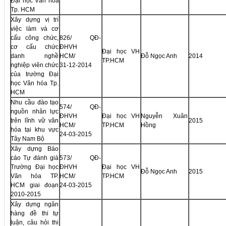
Đại học Văn hóa
Tp. HCM
Xây dựng vị trí
việc làm và cơ
cấu công chức,
826/ QĐ-
cơ cấu chức
ĐHVH
Đại học VH
danh nghề
HCM/
Đỗ Ngọc Anh
2014
TP.HCM
nghiệp viên chức
31-12-2014
của trường Đại
học Văn hóa Tp.
HCM
Nhu cầu đào tạo
574/ QĐ-
nguồn nhân lực
ĐHVH
Đại học VH
Nguyễn Xuân
trên lĩnh vữ văn
2015
HCM/
TP.HCM
Hồng
hóa tại khu vực
24-03-2015
Tây Nam Bộ
Xây dựng Báo
cáo Tự đánh giá
573/ QĐ-
Trường Đại học
ĐHVH
Đại học VH
Đỗ Ngọc Anh
2015
Văn hóa TP.
HCM/
TP.HCM
HCM giai đoạn
24-03-2015
2010-2015
Xây dựng ngân
hàng đề thi tự
luận, câu hỏi thi