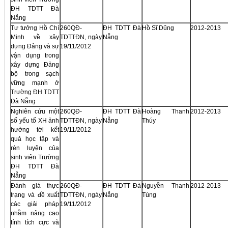
ĐH TDTT Đà
Nẵng
Tư tưởng Hồ Chí
260QĐ-
ĐH TDTT Đà
Hồ Sĩ Dũng
2012-2013
Minh về xây
TDTTĐN, ngày
Nẵng
dựng Đảng và sự
19/11/2012
vận dụng trong
xây dựng Đảng
bộ trong sạch
vững mạnh ở
Trường ĐH TDTT
Đà Nẵng
Nghiên cứu một
260QĐ-
ĐH TDTT Đà
Hoàng Thanh
2012-2013
số yếu tố XH ảnh
TDTTĐN, ngày
Nẵng
Thúy
hưởng tới kết
19/11/2012
quả học tập và
rèn luyện của
sinh viên Trường
ĐH TDTT Đà
Nẵng
Đánh giá thực
260QĐ-
ĐH TDTT Đà
Nguyễn Thanh
2012-2013
trạng và đề xuất
TDTTĐN, ngày
Nẵng
Tùng
các giải pháp
19/11/2012
nhằm nâng cao
tính tích cực và