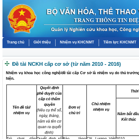
Trang chủ
Giới thiệu
Nhiệm vụ KHCNMT
Tiềm lực KHCNMT
Đề tài NCKH cấp cơ sở (từ năm 2010 - 2016)
Nhiệm vụ khoa học công nghệ/đề tài cấp Cơ sở là nhiệm vụ do thủ trưởng
hiện.
Quyết định
Thời
phê duyệt của
cấp có thẩm
Chủ nhiệm
quyền
Tên đề tài/
Đơn vị
nhiệm vụ
(Nêu cụ thể số,
nhiệm vụ
chủ trì
Năm bắt đầu
ngày, tháng,
Kết thúc
năm và tên cơ
quan ra quyết
định)
Trò chơi dân
Quyết định số
Bảo tàng
CN. Lương Việt
2010