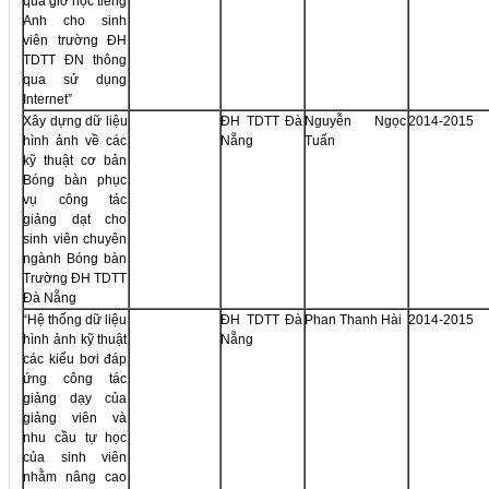
quả giờ học tiếng
Anh cho sinh
viên trường ĐH
TDTT ĐN thông
qua sử dụng
Internet”
Xây dựng dữ liệu
ĐH TDTT Đà
Nguyễn Ngọc
2014-2015
hình ảnh về các
Nẵng
Tuấn
kỹ thuật cơ bản
Bóng bàn phục
vụ công tác
giảng dạt cho
sinh viên chuyên
ngành Bóng bàn
Trường ĐH TDTT
Đà Nẵng
“Hệ thống dữ liệu
ĐH TDTT Đà
Phan Thanh Hài
2014-2015
hình ảnh kỹ thuật
Nẵng
các kiểu bơi đáp
ứng công tác
giảng dạy của
giảng viên và
nhu cầu tự học
của sinh viên
nhằm nâng cao