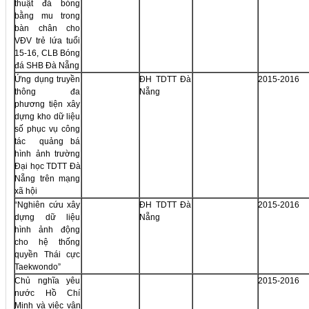
thuật đá bóng
bằng mu trong
bàn chân cho
VĐV trẻ lứa tuổi
15-16, CLB Bóng
đá SHB Đà Nẵng
Ứng dụng truyền
ĐH TDTT Đà
2015-2016
thông đa
Nẵng
phương tiện xây
dựng kho dữ liệu
số phục vụ công
tác quảng bá
hình ảnh trường
Đại học TDTT Đà
Nẵng trên mạng
xã hội
“Nghiên cứu xây
ĐH TDTT Đà
2015-2016
dựng dữ liệu
Nẵng
hình ảnh động
cho hệ thống
quyền Thái cực
Taekwondo”
Chủ nghĩa yêu
2015-2016
nước Hồ Chí
Minh và việc vận