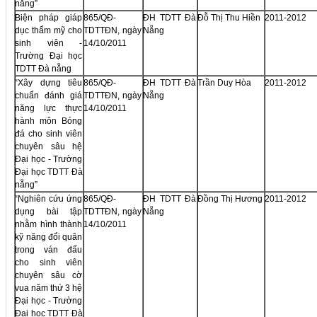
nẵng”
Biện pháp giáp
865/QĐ-
ĐH TDTT Đà
Đỗ Thị Thu Hiền
2011-2012
dục thẩm mỹ cho
TDTTĐN, ngày
Nẵng
sinh viên -
14/10/2011
Trường Đại học
TDTT Đà nẵng
“Xây dựng tiêu
865/QĐ-
ĐH TDTT Đà
Trần Duy Hòa
2011-2012
chuẩn đánh giá
TDTTĐN, ngày
Nẵng
năng lực thực
14/10/2011
hành môn Bóng
đá cho sinh viên
chuyên sâu hệ
Đại học - Trường
Đại học TDTT Đà
nẵng”
“Nghiên cứu ứng
865/QĐ-
ĐH TDTT Đà
Đồng Thị Hương
2011-2012
dụng bài tập
TDTTĐN, ngày
Nẵng
nhằm hình thành
14/10/2011
kỹ năng đổi quân
trong ván đấu
cho sinh viên
chuyên sâu cờ
vua năm thứ 3 hệ
Đại học - Trường
Đại học TDTT Đà