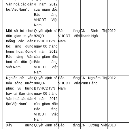
Văn hoá các dân
4 năm 2012
tộc Việt Nam” .
của giám đốc
Bảo tàng
VHCDT Việt
Nam
Một số trò chơi
Quyết định số
Bảo tàng
CN. Đinh Thị
2012
dân gian truyền
92/QĐ-
VHCDT Việt
Thanh Ngà
thống các dân
BTVHCDTVN
Nam
tộc ứng dụng
ngày 06 tháng
trong hoạt động
4 năm 2012
Bảo tàng Văn
của giám đốc
hoá các dân tộc
Bảo tàng
Việt Nam
VHCDT Việt
Nam
Nghiên cứu văn
Quyết định số
Bảo tàng
CN. Nghiêm Thị
2012
hóa sông nước
90/QĐ-
VHCDT Việt
Minh Hằng
phục vụ trưng
BTVHCDTVN
Nam
bày tại Bảo tàng
ngày 06 tháng
Văn hoá các dân
4 năm 2012
tộc Việt Nam” .
của giám đốc
Bảo tàng
VHCDT Việt
Nam
Xây dựng
Quyết định số
Bảo tàng
CN. Lương Việt
2013