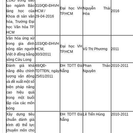
CDIO trong đào
tạo ngành Bảo
310/QĐ-ĐHVH
Đại học VH
Nguyễn Thái
tàng học của
HCM /
2016
TP.HCM
Hòa
Khoa di sản văn
29-04-2016
hóa, Trường Đại
học Văn hóa TP.
HCM
Văn hóa ứng xử
trong gia đình
103/QĐ-ĐHVH
Đại học VH
nông dân người
HCM,
Vũ Thị Phương
2011
TP.HCM
Việt ở đồng bằng
30/3/2011
sông Cửu Long
Đánh giá khả
48/QĐ-
ĐH TDTT Đà
Phan Thảo
2010-2011
năng điều chỉnh
TDTTĐN, ngày
Nẵng
Nguyên
lượng vận động
25/01/2011
và đề xuất một số
biện pháp nâng
cao hiệu quả
trong một buổi
tập của các môn
bóng
Xây dựng tiêu
ĐH TDTT Đà
Lê Tiến Hùng
2010-2011
chuẩn đánh giá
Nẵng
trình độ thể lực
chuyên môn cho