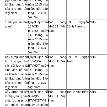
gặp mặt, họp lớp
17 tháng 4
tại Bảo tàng Văn
năm 2015 của
hóa các dân tộc
giám đốc Bảo
Việt Nam
tàng VHCDT
Việt Nam
“Tình yêu và thời
Quyết định số
Bảo tàng
CN. Nguyễn
2015
gian”
107/QĐ-
VHCDT Việt
Cảnh Phương
BTVHDT ngày
Nam
14 tháng 4
năm 2015 của
giám đốc Bảo
tàng VHCDT
Việt Nam
Xây dựng tour du
Quyết định số
Bảo tàng
CN. Vũ Ngọc
2015
lịch trọn gói cho
106a/QĐ-
VHCDT Việt
Toán
các đối tượng là
BTVHDT ngày
Nam
sinh viên, bộ đội
14 tháng 4
và khách quốc tế
năm 2015 của
tại Bảo tàng Văn
giám đốc Bảo
hóa các dân tộc
tàng VHCDT
Việt Nam
Việt Nam
Xây dựng cơ sở
Quyết định số
Bảo tàng
Ths. Vi Văn Biên
2016
dữ liệu, nâng cao
98a/QĐ-
VHCDT Việt
chất lượng phục
BTVHCDTVN
Nam
vụ khách tham
ngày 08 tháng