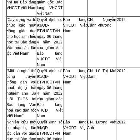
nhi tại Bảo tàng
giám đốc Bảo
VHCDT Việt Nam
tàng VHCDT
Việt Nam
“Xây dựng và tổ
Quyết định số
Bảo tàng
CN. Nguyễn
2012
chức các hoạt
93/QĐ-
VHCDT Việt
Cảnh Phương
động giáo dục
BTVHCDTVN
Nam
cho học sinh tiểu
ngày 06 tháng
học tại Bảo tàng
4 năm 2012
Văn hoá các dân
của giám đốc
tộc Việt Nam”
Bảo tàng
VHCDT Việt
Nam
“Một số nghề thủ
Quyết định số
Bảo tàng
CN. Lê Thị Mai
2012
công truyền
91/QĐ-
VHCDT Việt
Oanh
thống gắn với
BTVHCDTVN
Nam
hoạt động trải
ngày 06 tháng
nghiệm cho lứa
4 năm 2012
tuổi THCS tại
của giám đốc
Bảo tàng Văn
Bảo tàng
hoá các dân tộc
VHCDT Việt
Việt Nam”
Nam
Nghiên cứu một
Quyết định số
Bảo tàng
CN. Lương Việt
2012
số nhạc cụ dân
94/QĐ-
VHCDT Việt
Anh
tộc gắn với giáo
BTVHCDTVN
Nam
dục tại Bảo tàng
ngày 06 tháng