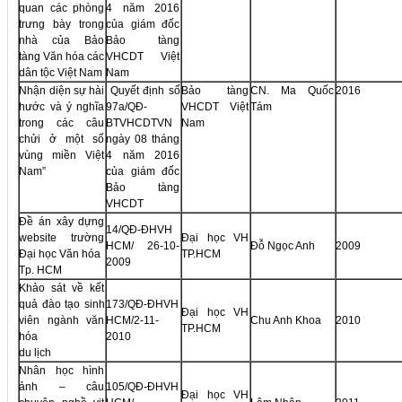
quan các phòng
4 năm 2016
trưng bày trong
của giám đốc
nhà của Bảo
Bảo tàng
tàng Văn hóa các
VHCDT Việt
dân tộc Việt Nam
Nam
Nhận diện sự hài
Quyết định số
Bảo tàng
CN. Ma Quốc
2016
hước và ý nghĩa
97a/QĐ-
VHCDT Việt
Tám
trong các câu
BTVHCDTVN
Nam
chửi ở một số
ngày 08 tháng
vùng miền Việt
4 năm 2016
Nam”
của giám đốc
Bảo tàng
VHCDT
Đề án xây dựng
14/QĐ-ĐHVH
website trường
Đại học VH
HCM/ 26-10-
Đỗ Ngọc Anh
2009
Đại học Văn hóa
TP.HCM
2009
Tp. HCM
Khảo sát về kết
quả đào tạo sinh
173/QĐ-ĐHVH
Đại học VH
viên ngành văn
HCM/2-11-
Chu Anh Khoa
2010
TP.HCM
hóa
2010
du lịch
Nhân học hình
ảnh – câu
105/QĐ-ĐHVH
Đại học VH