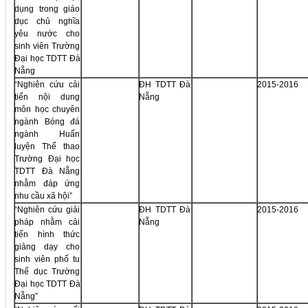
dụng trong giáo
dục chủ nghĩa
yêu nước cho
sinh viên Trường
Đại học TDTT Đà
Nẵng
“Nghiên cứu cải
ĐH TDTT Đà
2015-2016
tiến nội dung
Nẵng
môn học chuyên
ngành Bóng đá
ngành Huấn
luyện Thể thao
Trường Đại học
TDTT Đà Nẵng
nhằm đáp ứng
nhu cầu xã hội”
“Nghiên cứu giải
ĐH TDTT Đà
2015-2016
pháp nhằm cải
Nẵng
tiến hình thức
giảng dạy cho
sinh viên phổ tu
Thể dục Trường
Đại học TDTT Đà
Nẵng”