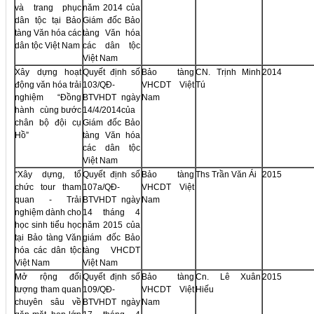
và trang phục
năm 2014 của
dân tộc tại Bảo
Giám đốc Bảo
tàng Văn hóa các
tàng Văn hóa
dân tộc Việt Nam
các dân tộc
Việt Nam
Xây dựng hoạt
Quyết định số
Bảo tàng
CN. Trịnh Minh
2014
động văn hóa trải
103/QĐ-
VHCDT Việt
Tú
nghiệm “Đồng
BTVHDT ngày
Nam
hành cùng bước
14/4/2014của
chân bộ đội cụ
Giám đốc Bảo
Hồ”
tàng Văn hóa
các dân tộc
Việt Nam
“Xây dựng, tổ
Quyết định số
Bảo tàng
Ths Trần Văn Ái
2015
chức tour tham
107a/QĐ-
VHCDT Việt
quan - Trải
BTVHDT ngày
Nam
nghiệm dành cho
14 tháng 4
học sinh tiểu học
năm 2015 của
tại Bảo tàng Văn
giám đốc Bảo
hóa các dân tộc
tàng VHCDT
Việt Nam
Việt Nam
Mở rộng đối
Quyết định số
Bảo tàng
Cn. Lê Xuân
2015
tượng tham quan
109/QĐ-
VHCDT Việt
Hiếu
chuyên sâu về
BTVHDT ngày
Nam