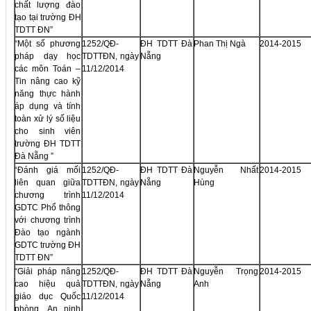
chất lượng đào
tạo tại trường ĐH
TDTT ĐN”
“Một số phương
1252/QĐ-
ĐH TDTT Đà
Phan Thị Ngà
2014-2015
pháp dạy học
TDTTĐN, ngày
Nẵng
các môn Toán –
11/12/2014
Tin nâng cao kỹ
năng thực hành
áp dụng và tính
toàn xử lý số liệu
cho sinh viên
trường ĐH TDTT
Đà Nẵng ”
“Đánh giá mối
1252/QĐ-
ĐH TDTT Đà
Nguyễn Nhất
2014-2015
liên quan giữa
TDTTĐN, ngày
Nẵng
Hùng
chương trình
11/12/2014
GDTC Phổ thông
với chương trình
Đào tạo ngành
GDTC trường ĐH
TDTT ĐN”
“Giải pháp nâng
1252/QĐ-
ĐH TDTT Đà
Nguyễn Trọng
2014-2015
cao hiệu quả
TDTTĐN, ngày
Nẵng
Anh
giáo dục Quốc
11/12/2014
phòng, An ninh