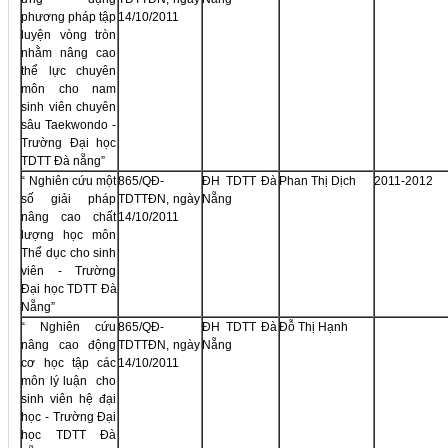
phương pháp tập
14/10/2011
luyện vòng tròn
nhằm nâng cao
thể lực chuyên
môn cho nam
sinh viên chuyên
sâu Taekwondo -
Trường Đại học
TDTT Đà nẵng”
“ Nghiên cứu một
865/QĐ-
ĐH TDTT Đà
Phan Thị Dịch
2011-2012
số giải pháp
TDTTĐN, ngày
Nẵng
nâng cao chất
14/10/2011
lượng học môn
Thể dục cho sinh
viên - Trường
Đại học TDTT Đà
Nẵng”
“ Nghiên cứu
865/QĐ-
ĐH TDTT Đà
Đỗ Thị Hạnh
nâng cao động
TDTTĐN, ngày
Nẵng
cơ học tập các
14/10/2011
môn lý luận cho
sinh viên hệ đại
học - Trường Đại
học TDTT Đà