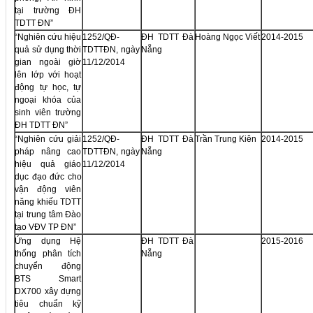
tại trường ĐH
TDTT ĐN”
“Nghiên cứu hiệu
1252/QĐ-
ĐH TDTT Đà
Hoàng Ngọc Viết
2014-2015
quả sử dụng thời
TDTTĐN, ngày
Nẵng
gian ngoài giờ
11/12/2014
lên lớp với hoạt
động tự học, tự
ngoại khóa của
sinh viên trường
ĐH TDTT ĐN”
“Nghiên cứu giải
1252/QĐ-
ĐH TDTT Đà
Trần Trung Kiên
2014-2015
pháp nâng cao
TDTTĐN, ngày
Nẵng
hiệu quả giáo
11/12/2014
dục đạo đức cho
vận động viên
năng khiếu TDTT
tại trung tâm Đào
tạo VĐV TP ĐN”
Ứng dụng Hệ
ĐH TDTT Đà
2015-2016
thống phân tích
Nẵng
chuyển động
BTS Smart
DX700 xây dựng
tiêu chuẩn kỹ