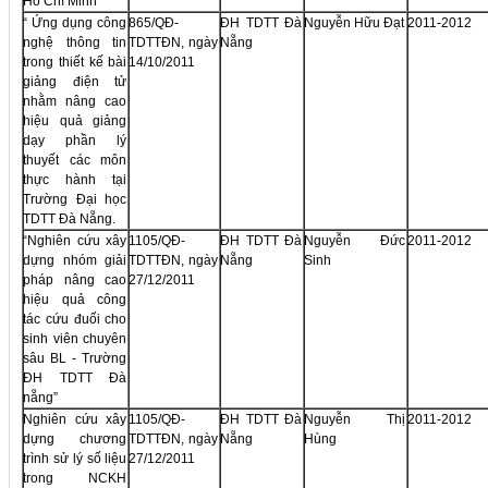
Hồ Chí Minh”
“ Ứng dụng công
865/QĐ-
ĐH TDTT Đà
Nguyễn Hữu Đạt
2011-2012
nghệ thông tin
TDTTĐN, ngày
Nẵng
trong thiết kế bài
14/10/2011
giảng điện tử
nhằm nâng cao
hiệu quả giảng
dạy phần lý
thuyết các môn
thực hành tại
Trường Đại học
TDTT Đà Nẵng.
“Nghiên cứu xây
1105/QĐ-
ĐH TDTT Đà
Nguyễn Đức
2011-2012
dựng nhóm giải
TDTTĐN, ngày
Nẵng
Sinh
pháp nâng cao
27/12/2011
hiệu quả công
tác cứu đuối cho
sinh viên chuyên
sâu BL - Trường
ĐH TDTT Đà
nẵng”
Nghiên cứu xây
1105/QĐ-
ĐH TDTT Đà
Nguyễn Thị
2011-2012
dựng chương
TDTTĐN, ngày
Nẵng
Hùng
trình sử lý số liệu
27/12/2011
trong NCKH