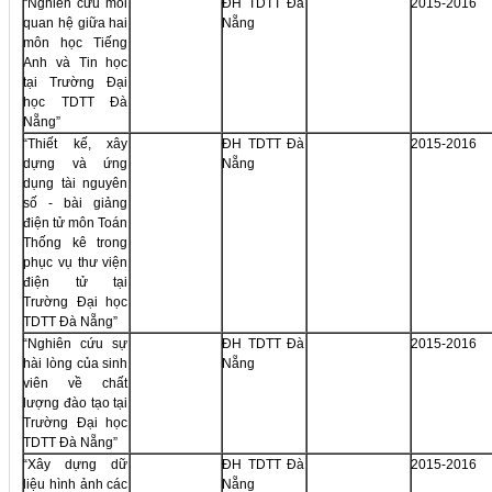
“Nghiên cứu mối
ĐH TDTT Đà
2015-2016
quan hệ giữa hai
Nẵng
môn học Tiếng
Anh và Tin học
tại Trường Đại
học TDTT Đà
Nẵng”
“Thiết kế, xây
ĐH TDTT Đà
2015-2016
dựng và ứng
Nẵng
dụng tài nguyên
số - bài giảng
điện tử môn Toán
Thống kê trong
phục vụ thư viện
điện tử tại
Trường Đại học
TDTT Đà Nẵng”
“Nghiên cứu sự
ĐH TDTT Đà
2015-2016
hài lòng của sinh
Nẵng
viên về chất
lượng đào tạo tại
Trường Đại học
TDTT Đà Nẵng”
“Xây dựng dữ
ĐH TDTT Đà
2015-2016
liệu hình ảnh các
Nẵng