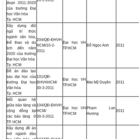
10-1-2011
đoạn 2011-2020
của trường Đại
học Văn hóa
Tp. HCM
Xây dựng đội
ngũ trí thức
ngành văn hóa,
204/QĐ-ĐHVH
thể thao và du
Đại học VH
HCM/10-2-
Đỗ Ngọc Anh
2011
lịch đến năm
TP.HCM
2011
2020 của trường
Đại học Văn hóa
Tp. HCM
Đề án đào tạo
sau đại học của
101/QĐ-
Đại học VH
trường Đại học
ĐHVHHCM/
Mai Mỹ Duyên
2011
TP.HCM
Văn hóa
30-3-2011
Tp. HCM
Mối quan hệ
giữa bảo tàng và
104/QĐ-ĐHVH
Đại học VH
Phạm Lan
cộng đồng tại
HCM/
2011
TP.HCM
Hương
các bảo tàng ở
30-3-2011
TP. HCM
Xây dựng đề án
mở ngành đào