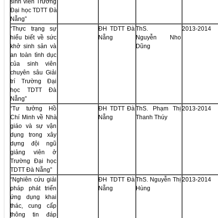
sinh viên Trường
Đại học TDTT Đà
Nẵng”
“Thực trạng sự
ĐH TDTT Đà
ThS.
2013-2014
hiểu biết về sức
Nẵng
Nguyễn Nho
khở sinh sản và
Dũng
an toàn tình dục
của sinh viên
chuyên sâu Giải
trí Trường Đại
học TDTT Đà
Nẵng”
“Tư tưởng Hồ
ĐH TDTT Đà
ThS. Phạm Thị
2013-2014
Chí Minh về Nhà
Nẵng
Thanh Thúy
giáo và sự vận
dụng trong xây
dựng đội ngũ
giảng viên ở
Trường Đại học
TDTT Đà Nẵng”
“Nghiên cứu giải
ĐH TDTT Đà
ThS. Nguyễn Thị
2013-2014
pháp phát triển
Nẵng
Hùng
ứng dụng khai
thác, cung cấp
thông tin đáp