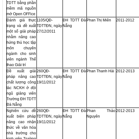
TDTT bằng phần
mềm mã nguồn
mở Open OFFice
Đánh giá thực
1105/QĐ-
ĐH TDTT Đà
Phan Thị Miên
2011-2012
trạng và đề xuất
TDTTĐN, ngày
Nẵng
một số giải pháp
27/12/2011
nhằm nâng cao
hứng thú học tập
môn chuyên
ngành cho sinh
viên ngành Thể
thao Giải trí
Đề xuất giải
260QĐ-
ĐH TDTT Đà
Phan Thanh Hài
2012-2013
pháp nâng cao
TDTTĐN, ngày
Nẵng
chất lượng công
19/11/2012
tác NCKH ở đội
ngũ giảng viên
Trường ĐH TDTT
Đà Nẵng
Nghiên cứu đề
260QĐ-
ĐH TDTT Đà
Phan Thảo
2012-2013
xuất biện pháp
TDTTĐN, ngày
Nẵng
Nguyên
nâng cao nhận
19/11/2012
thức về văn hóa
nhà trường cho
sinh viên Trường