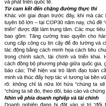
và phát triển quốc tế.
Từ cam kết đến chặng đường thực thi
Khác với giai đoạn trước đây, khi mà các 
tuyên bố lớn – tại COP30 năm nay, chủ đề “
triển” được đặt làm trung tâm. Các mục tiêu 
bao gồm: Tăng cường trao quyền cho hà
cung cấp công cụ tin cậy để đo lường và c
tác động bằng cách minh họa cách tiêu chu
trong chính sách, tài chính và triển khai.
cách đồng bộ phương pháp giữa quốc gia, 
báo cáo; Thể hiện vai trò lãnh đạo toàn 
minh và thúc đẩy hợp tác vì tương lai bền vữ
rõ: không chỉ là nữa lời hứa “chúng ta s
“chúng ta sẽ đo, theo dõi, báo cáo và chứng m
Nhìn về phía doanh nghiệp và tài chính
Doanh nghiệp đang bị đặt vào vị trí “đối