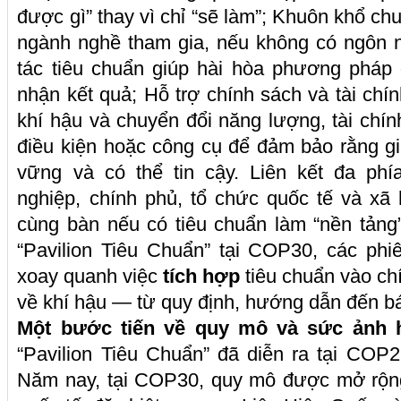
được gì” thay vì chỉ “sẽ làm”; Khuôn khổ chu
ngành nghề tham gia, nếu không có ngôn n
tác tiêu chuẩn giúp hài hòa phương pháp
nhận kết quả; Hỗ trợ chính sách và tài chí
khí hậu và chuyển đổi năng lượng, tài chín
điều kiện hoặc công cụ để đảm bảo rằng g
vững và có thể tin cậy. Liên kết đa phía
nghiệp, chính phủ, tổ chức quốc tế và xã
cùng bàn nếu có tiêu chuẩn làm “nền tảng”
“Pavilion Tiêu Chuẩn” tại COP30, các phi
xoay quanh việc
tích hợp
tiêu chuẩn vào ch
về khí hậu — từ quy định, hướng dẫn đến báo
Một bước tiến về quy mô và sức ảnh
“Pavilion Tiêu Chuẩn” đã diễn ra tại COP
Năm nay, tại COP30, quy mô được mở rộ