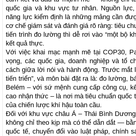
quốc gia và khu vực tư nhân. Nguồn lực,
năng lực kiểm định là những mảng cần được
cơ chế giám sát và đánh giá rõ ràng: tiêu 
tiến trình đo lường thì dễ rơi vào “một bộ
kết quả thực.
Với việc khai mạc mạnh mẽ tại COP30, Pav
vọng, các quốc gia, doanh nghiệp và tổ c
cách giữa lời nói và hành động. Trước mắt l
tiến triển”, và môn bài đặt ra là: đo lường, b
Belém – với sứ mệnh cung cấp công cụ, kế
cao nhận thức – là nơi mà tiêu chuẩn quốc tế
của chiến lược khí hậu toàn cầu.
Đối với khu vực châu Á – Thái Bình Dương, 
không chỉ theo kịp mà có thể dẫn dắt — bằn
quốc tế, chuyển đổi vào luật pháp, chính s